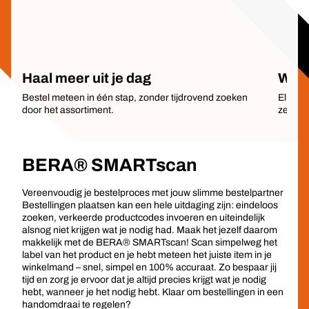
Haal meer uit je dag
Weet
Bestel meteen in één stap, zonder tijdrovend zoeken
Elk ges
door het assortiment.
zeker w
BERA® SMARTscan
Vereenvoudig je bestelproces met jouw slimme bestelpartner
Bestellingen plaatsen kan een hele uitdaging zijn: eindeloos
zoeken, verkeerde productcodes invoeren en uiteindelijk
alsnog niet krijgen wat je nodig had. Maak het jezelf daarom
makkelijk met de BERA® SMARTscan! Scan simpelweg het
label van het product en je hebt meteen het juiste item in je
winkelmand – snel, simpel en 100% accuraat. Zo bespaar jij
tijd en zorg je ervoor dat je altijd precies krijgt wat je nodig
hebt, wanneer je het nodig hebt. Klaar om bestellingen in een
handomdraai te regelen?