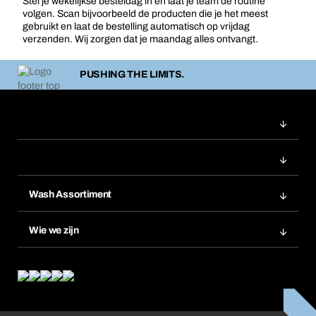
Stel je wekelijkse besteldag in en laat je team de routine
volgen. Scan bijvoorbeeld de producten die je het meest
gebruikt en laat de bestelling automatisch op vrijdag
verzenden. Wij zorgen dat je maandag alles ontvangt.
PUSHING THE LIMITS.
Wash Assortiment
Productinnovaties
Wie we zijn
Product Compliance
Wat wij bieden
Wat ons drijft
Corporate Responsibility