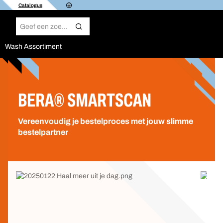
Catalogus
Wash Assortiment
BERA® SMARTSCAN
Vereenvoudig je bestelproces met jouw slimme
bestelpartner