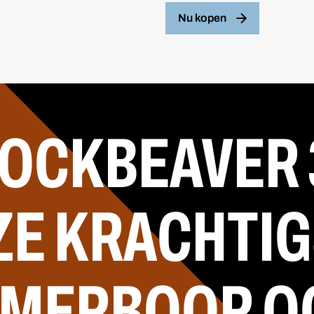
Nu kopen
OCKBEAVER 
ZE KRACHTIG
MERBOOR O