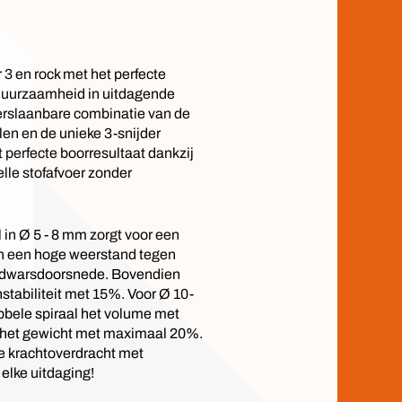
 en rock met het perfecte
uurzaamheid in uitdagende
rslaanbare combinatie van de
en en de unieke 3-snijder
t perfecte boorresultaat dankzij
lle stofafvoer zonder
 in Ø 5 - 8 mm zorgt voor een
en een hoge weerstand tegen
e dwarsdoorsnede. Bovendien
stabiliteit met 15%. Voor Ø 10-
bele spiraal het volume met
het gewicht met maximaal 20%.
e krachtoverdracht met
elke uitdaging!