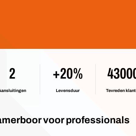
2
+20%
4300
Aansluitingen
Levensduur
Tevreden klan
merboor voor professionals