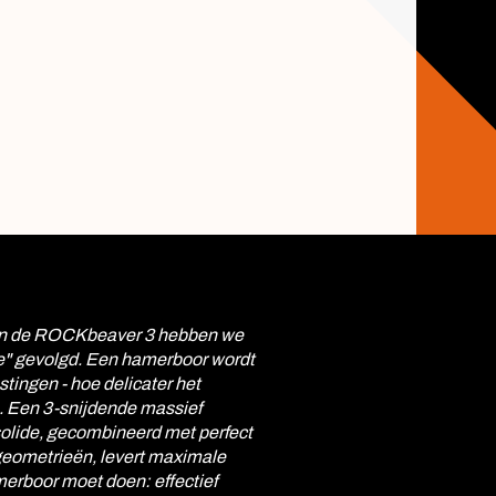
 van de ROCKbeaver 3 hebben we
re" gevolgd. Een hamerboor wordt
tingen - hoe delicater het
s. Een 3-snijdende massief
solide, gecombineerd met perfect
geometrieën, levert maximale
merboor moet doen: effectief