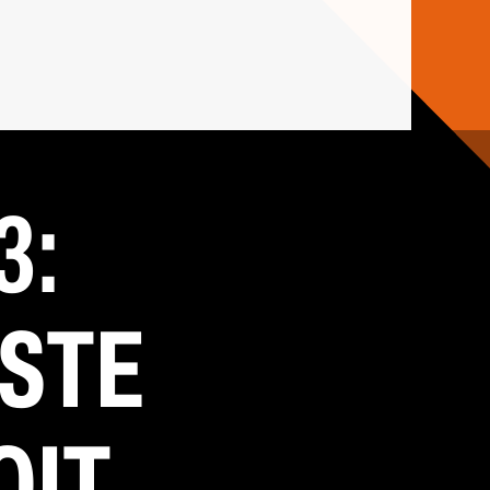
3:
STE
OIT