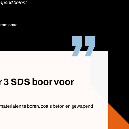
wapend beton!
rnationaal
 3 SDS boor voor
 materialen te boren, zoals beton en gewapend