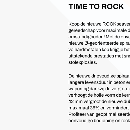
TIME TO ROCK
Koop de nieuwe ROCKbeaver 3
gereedschap voor maximale d
omstandigheden! Met de onve
nieuwe Ø-georiënteerde spiral
volhardmetalen kop krijg je he
uitstekende prestaties met sne
stofexplosies.
De nieuwe drievoudige spiraal
langere levensduur in beton 
wapening dankzij de vergrot
verhoogt de holle vorm de kern
42 mm vergroot de nieuwe dub
maximaal 36% en vermindert 
Profiteer van geoptimaliseerd
eenvoudige bediening en rock 