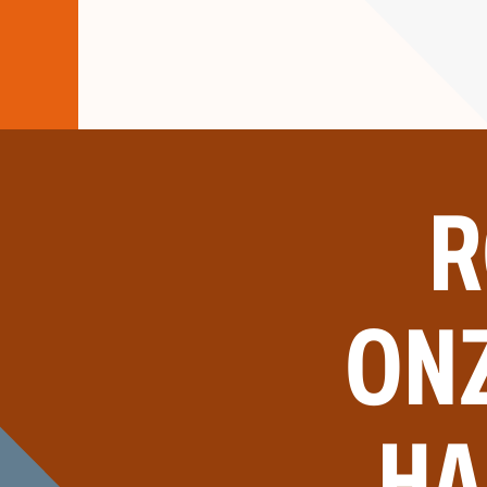
R
ON
HA