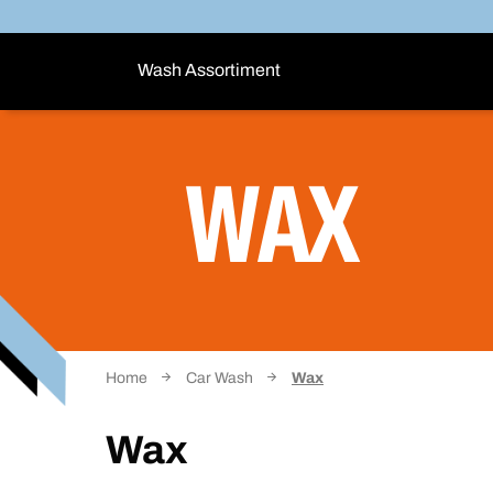
Wash Assortiment
WAX
Home
Car Wash
Wax
Wax