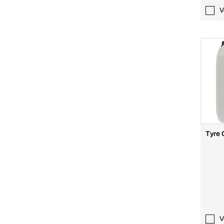
V
Tyre 
V