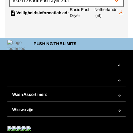
1007112 Basic Fast Dryer 210 L
Basic Fast
Netherlands
Veiligheidsinformatieblad:
Dryer
(nl)
PUSHING THE LIMITS.
Wash Assortiment
Productinnovaties
Wie we zijn
Product Compliance
Wat wij bieden
Wat ons drijft