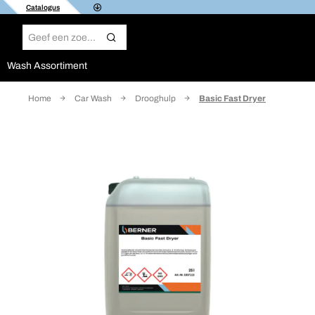
Catalogus
Wash Assortiment
Home
Car Wash
Drooghulp
Basic Fast Dryer