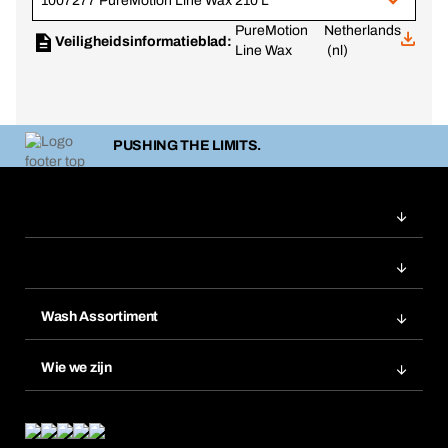
1007277 PureMotion Line Wax 210 L
PureMotion
Netherlands
Veiligheidsinformatieblad:
Line Wax
(nl)
PUSHING THE LIMITS.
Wash Assortiment
Productinnovaties
Wie we zijn
Product Compliance
Wat wij bieden
Wat ons drijft