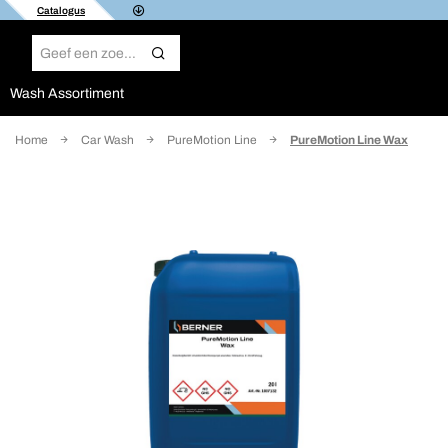
Catalogus
Wash Assortiment
Home
Car Wash
PureMotion Line
PureMotion Line Wax