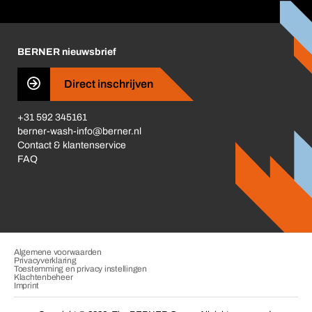
Corporate Responsibility
Carrière
BERNER nieuwsbrief
Business Conduct
Direct inschrijven
+31 592 345161
berner-wash-info@berner.nl
Contact & klantenservice
FAQ
Algemene voorwaarden
Privacyverklaring
Toestemming en privacy instellingen
Klachtenbeheer
Imprint