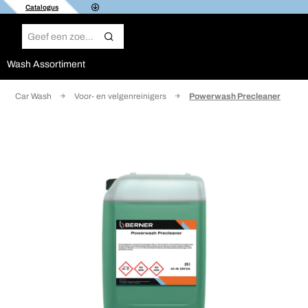
Catalogus
Wash Assortiment
Car Wash
Voor- en velgenreinigers
Powerwash Precleaner