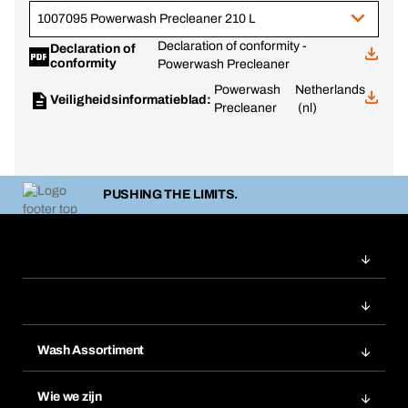
1007095 Powerwash Precleaner 210 L
Declaration of conformity -
Declaration of
conformity
Powerwash Precleaner
Powerwash
Netherlands
Veiligheidsinformatieblad:
Precleaner
(nl)
PUSHING THE LIMITS.
Wash Assortiment
Productinnovaties
Wie we zijn