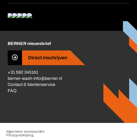
Product Compliance
Wat wij bieden
Wat ons drijft
Corporate Responsibility
Carrière
BERNER nieuwsbrief
Business Conduct
Direct inschrijven
+31 592 345161
berner-wash-info@berner.nl
Contact & klantenservice
FAQ
Algemene voorwaarden
Privacyverklaring