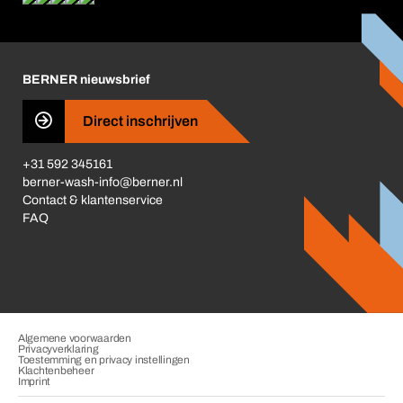
Corporate Responsibility
Carrière
BERNER nieuwsbrief
Business Conduct
Direct inschrijven
+31 592 345161
berner-wash-info@berner.nl
Contact & klantenservice
FAQ
Algemene voorwaarden
Privacyverklaring
Toestemming en privacy instellingen
Klachtenbeheer
Imprint