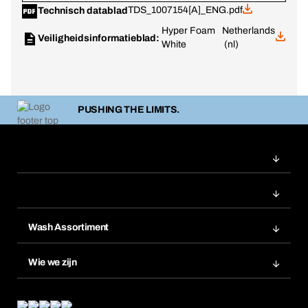
TDS_1007154[A]_ENG.pdf
Technisch datablad
Hyper Foam
Netherlands
Veiligheidsinformatieblad:
White
(nl)
PUSHING THE LIMITS.
Wash Assortiment
Productinnovaties
Wie we zijn
Product Compliance
Wat wij bieden
Wat ons drijft