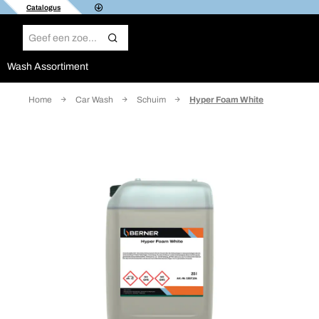
Catalogus
Wash Assortiment
Home
Car Wash
Schuim
Hyper Foam White