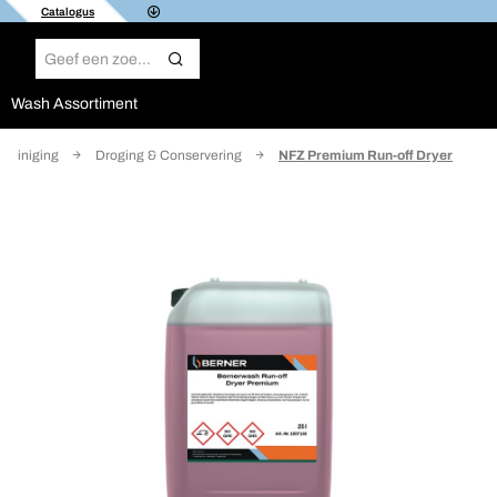
Catalogus
Wash Assortiment
kreiniging
Droging & Conservering
NFZ Premium Run-off Dryer