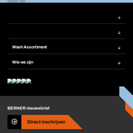
Wash Assortiment
Productinnovaties
Wie we zijn
Product Compliance
Wat wij bieden
Wat ons drijft
Corporate Responsibility
Carrière
BERNER nieuwsbrief
Business Conduct
Direct inschrijven