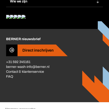
Wie we zijn
Product Compliance
Wat wij bieden
Wat ons drijft
Corporate Responsibility
Carrière
BERNER nieuwsbrief
Business Conduct
Direct inschrijven
+31 592 345161
berner-wash-info@berner.nl
Contact & klantenservice
FAQ
Algemene voorwaarden