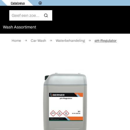
Catalogus
Wash Assortiment
Home
Car Wash
Waterbehandeling
pH-Regulator