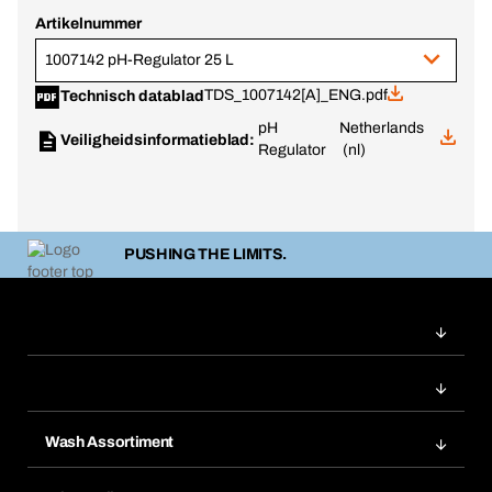
Artikelnummer
1007142 pH-Regulator 25 L
TDS_1007142[A]_ENG.pdf
Technisch datablad
pH
Netherlands
Veiligheidsinformatieblad:
Regulator
(nl)
PUSHING THE LIMITS.
Wash Assortiment
Productinnovaties