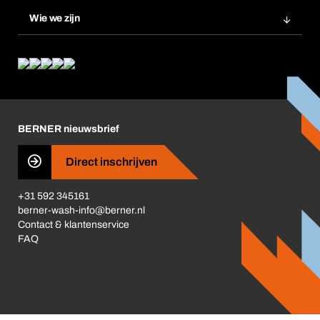
Productinnovaties
Wie we zijn
Product Compliance
Wat wij bieden
Wat ons drijft
Corporate Responsibility
Carrière
BERNER nieuwsbrief
Business Conduct
Direct inschrijven
+31 592 345161
berner-wash-info@berner.nl
Contact & klantenservice
FAQ