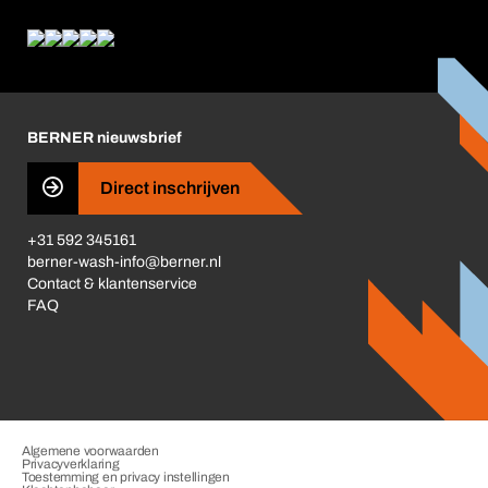
Product Compliance
Wat wij bieden
Wat ons drijft
Corporate Responsibility
Carrière
BERNER nieuwsbrief
Business Conduct
Direct inschrijven
+31 592 345161
berner-wash-info@berner.nl
Contact & klantenservice
FAQ
Algemene voorwaarden
Privacyverklaring
Toestemming en privacy instellingen