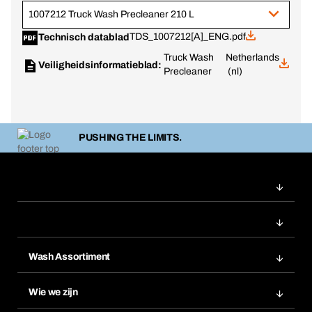
1007212 Truck Wash Precleaner 210 L
TDS_1007212[A]_ENG.pdf
Technisch datablad
Truck Wash
Netherlands
Veiligheidsinformatieblad:
Precleaner
(nl)
PUSHING THE LIMITS.
Wash Assortiment
Productinnovaties
Wie we zijn