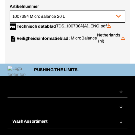
Artikelnummer
1007384 MicroBalance 20 L
TDS_1007384[A]_ENG.pdf
Technisch datablad
Netherlands
MicroBalance
Veiligheidsinformatieblad:
(nl)
PUSHING THE LIMITS.
Wash Assortiment
Productinnovaties