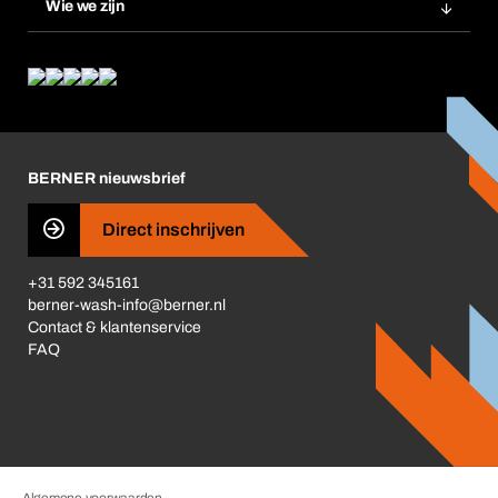
Wie we zijn
Product Compliance
Wat wij bieden
Wat ons drijft
Corporate Responsibility
Carrière
BERNER nieuwsbrief
Business Conduct
Direct inschrijven
+31 592 345161
berner-wash-info@berner.nl
Contact & klantenservice
FAQ
Algemene voorwaarden