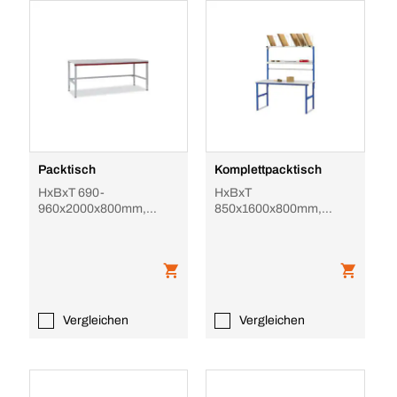
Packtisch
Komplettpacktisch
HxBxT 690-
HxBxT
960x2000x800mm,
850x1600x800mm,
Platte lichtgrau, 4-Fuß
Platte hellgrau, 4-Fuß
Stahl, hvst.
RAL5017, 1
Abrollvorrichtung, 2 Böd
Vergleichen
Vergleichen