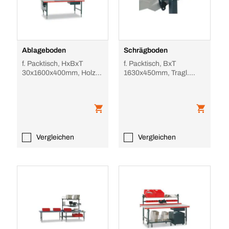
Ablageboden
Schrägboden
f. Packtisch, HxBxT
f. Packtisch, BxT
30x1600x400mm, Holz,
1630x450mm, Tragl.
hellgrau
50kg, Abrollrand, Holz,
hellgrau
Vergleichen
Vergleichen