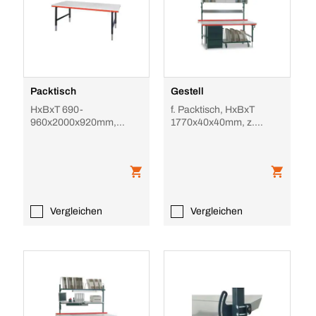
Packtisch
Gestell
HxBxT 690-
f. Packtisch, HxBxT
960x2000x920mm,
1770x40x40mm, z.
Platte hellgrau, 4-Fuß
Schrauben, Stahlrohr,
RAL7016
RAL7016
Vergleichen
Vergleichen