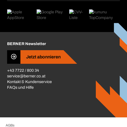
eProcurement
Was wir anbieten
Retoure & Reklamation
Product Compliance
Produktfinder
Was uns antreibt
Kataloge & Broschüren
Corporate Responsibility
Aktionsübersicht
Karriere
BERNER Depots
BERNER Newsletter
Presse
Jetzt abonnieren
Business Conduct
+43 7722 / 800 34
service@berner.co.at
Kontakt & Kundenservice
FAQs und Hilfe
AGBs