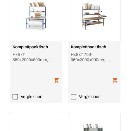
Komplettpacktisch
Komplettpacktisch
HxBxT
HxBxT 700-
850x2000x800mm,
950x2000x900mm,
Platte hellgrau, 4-Fuß
Platte Buche, 4-Fuß
RAL5017, 1
RAL7021, 2 Ablagen/6
Abroll-/Schneidevorricht
Bügel
Vergleichen
Vergleichen