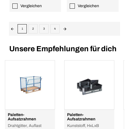
Vergleichen
Vergleichen
1
2
3
4
Unsere Empfehlungen für dich
Paletten-
Paletten-
P
Aufsatzrahmen
Aufsatzrahmen
H
Drahtgitter, Auflast
Kunststoff, HxLxB
1