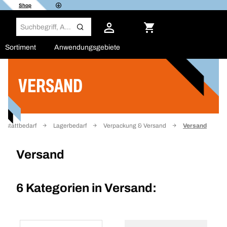
Shop
Sortiment
Anwendungsgebiete
VERSAND
Filter
rkstattbedarf
Lagerbedarf
Verpackung & Versand
Versand
Versand
6 Kategorien in
Versand: