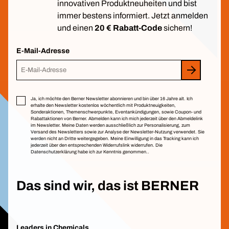
innovativen Produktneuheiten und bist
immer bestens informiert. Jetzt anmelden
und einen
20 € Rabatt-Code
sichern!
E-Mail-Adresse
Ja, ich möchte den Berner Newsletter abonnieren und bin über 16 Jahre alt. Ich
erhalte den Newsletter kostenlos wöchentlich mit Produktneuigkeiten,
Sonderaktionen, Themenschwerpunkte, Eventankündigungen, sowie Coupon- und
Rabattaktionen von Berner. Abmelden kann ich mich jederzeit über den Abmeldelink
im Newsletter. Meine Daten werden ausschließlich zur Personalisierung, zum
Versand des Newsletters sowie zur Analyse der Newsletter-Nutzung verwendet. Sie
werden nicht an Dritte weitergegeben. Meine Einwilligung in das Tracking kann ich
jederzeit über den entsprechenden Widerrufslink widerrufen. Die
Datenschutzerklärung habe ich zur Kenntnis genommen.
.
Das sind wir, das ist BERNER
Leaders in Chemicals