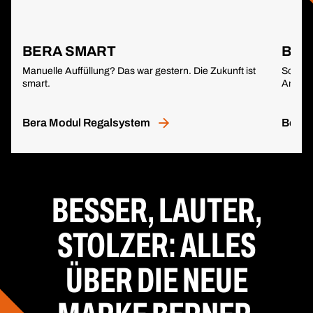
BERA SMART
BER
Manuelle Auffüllung? Das war gestern. Die Zukunft ist
Scannen
smart.
Arbeits
Bera Modul Regalsystem
Berne
BESSER, LAUTER,
STOLZER: ALLES
ÜBER DIE NEUE