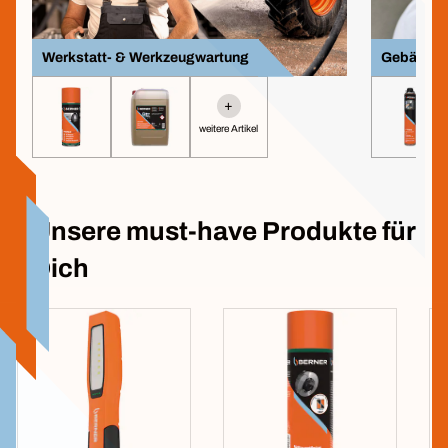
Werkstatt- & Werkzeugwartung
Gebäuder
+
weitere Artikel
Unsere must-have Produkte für
Dich