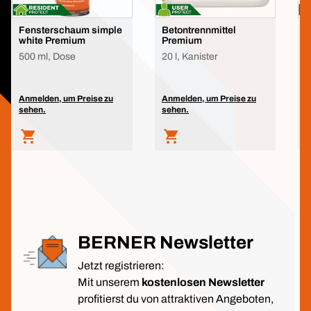
Fensterschaum simple
Betontrennmittel
H
white Premium
Premium
H
500 ml, Dose
20 l, Kanister
A
s
Anmelden, um Preise zu
Anmelden, um Preise zu
sehen.
sehen.
BERNER Newsletter
Jetzt registrieren:
Mit unserem
kostenlosen Newsletter
profitierst du von attraktiven Angeboten,