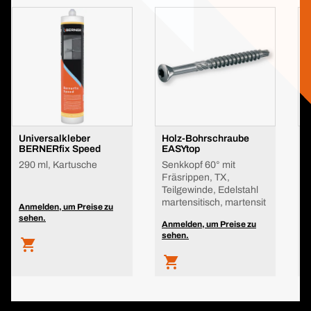
Universalkleber
Holz-Bohrschraube
M
BERNERfix Speed
EASYtop
B
290 ml, Kartusche
Senkkopf 60° mit
2
Fräsrippen, TX,
Teilgewinde, Edelstahl
martensitisch, martensit
Anmelden, um Preise zu
A
sehen.
s
Anmelden, um Preise zu
sehen.