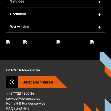
Services
Rechnungen
Bera Modul
Merklisten
Sortiment
Bera Smart
Nachbestellungen
Produktneuheiten
Chemical Safety Management
Wer wir sind
Abo-Funktion
Anwendungsgebiete
eProcurement
Was wir anbieten
Retoure & Reklamation
Product Compliance
Produktfinder
Was uns antreibt
Kataloge & Broschüren
Corporate Responsibility
Aktionsübersicht
Karriere
BERNER Depots
BERNER Newsletter
Presse
Jetzt abonnieren
Business Conduct
+43 7722 / 800 34
service@berner.co.at
Kontakt & Kundenservice
FAQs und Hilfe