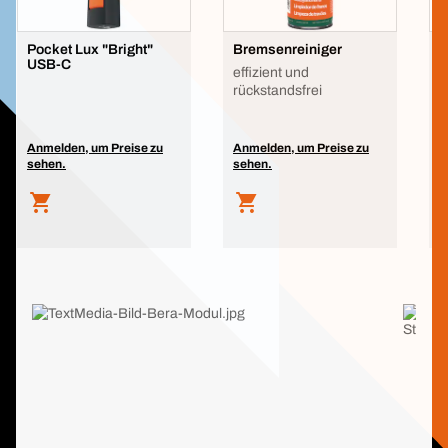
Pocket Lux "Bright"
Bremsenreiniger
P
USB-C
M
effizient und
L
rückstandsfrei
Anmelden, um Preise zu
Anmelden, um Preise zu
A
sehen.
sehen.
s