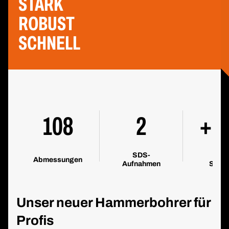
STARK
ROBUST
SCHNELL
108
2
+2
SDS-
höh
Abmessungen
Aufnahmen
Stand
Unser neuer Hammerbohrer für
Profis