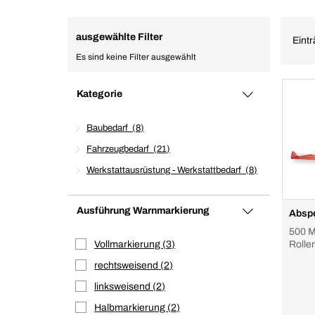
ausgewählte Filter
Eintr
Es sind keine Filter ausgewählt
Kategorie
Baubedarf
8
Fahrzeugbedarf
21
Werkstattausrüstung - Werkstattbedarf
8
Ausführung Warnmarkierung
Abspe
500 M
Vollmarkierung
3
Rolle
rechtsweisend
2
linksweisend
2
Halbmarkierung
2