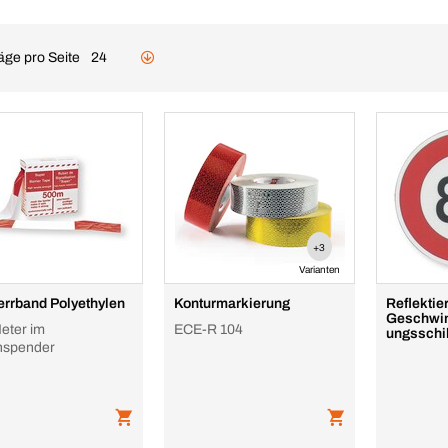
äge pro Seite
24
+3
Varianten
rrband Polyethylen
Konturmarkierung
Reflekti
Geschwin
eter im
ECE-R 104
ungsschi
nspender