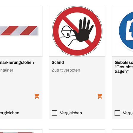
arkierungsfolien
Schild
Gebotssc
"Gesicht
ontainer
Zutritt verboten
tragen"
ergleichen
Vergleichen
Vergl