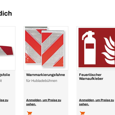
dich
sfolie
Warnmarkierungsfahne
Feuerlöscher
Warnaufkleber
it
für Hubladebühnen
ise zu
Anmelden, um Preise zu
Anmelden, um Preise zu
sehen.
sehen.