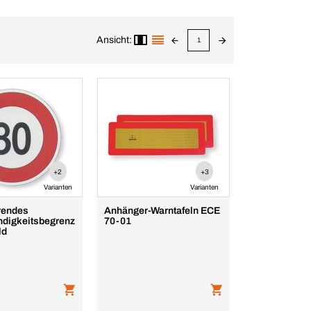
Ansicht:
1
+2
+3
Varianten
Varianten
erendes
Anhänger-Warntafeln ECE
digkeitsbegrenz
70-01
ld