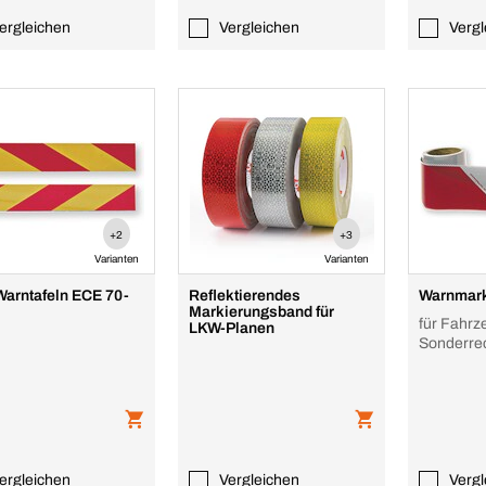
ergleichen
Vergleichen
Vergl
+2
+3
Varianten
Varianten
arntafeln ECE 70-
Reflektierendes
Warnmark
Markierungsband für
für Fahrz
LKW-Planen
Sonderre
ergleichen
Vergleichen
Vergl