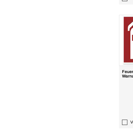
Feuer
Warna
V