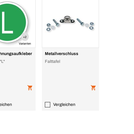
+2
Varianten
hnungsaufkleber
Metallverschluss
"L"
Falttafel
eichen
Vergleichen