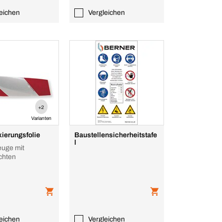
eichen
Vergleichen
+2
Varianten
ierungsfolie
Baustellensicherheitstafe
l
euge mit
chten
eichen
Vergleichen