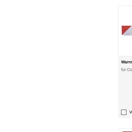
Warnm
für C
V