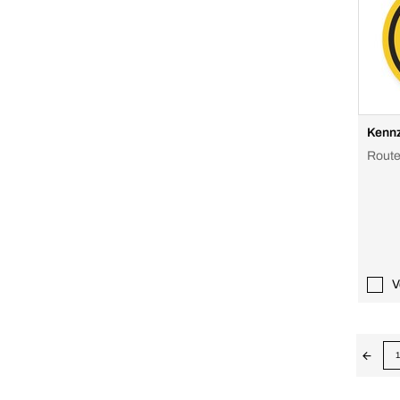
Kennz
Route
V
1