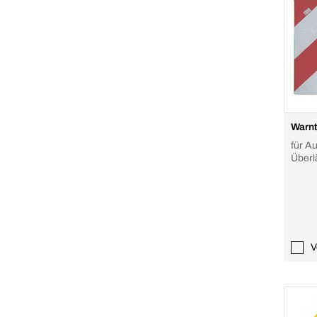
Warnt
für Au
Überl
V