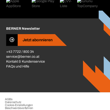
Produktfinder
Was uns antreibt
Kataloge & Broschüren
Corporate Responsibility
Aktionsübersicht
Karriere
BERNER Depots
BERNER Newsletter
Presse
Jetzt abonnieren
Business Conduct
+43 7722 / 800 34
service@berner.co.at
Kontakt & Kundenservice
FAQs und Hilfe
AGBs
Datenschutz
Cookie-Einstellungen
Beschwerdeverfahren