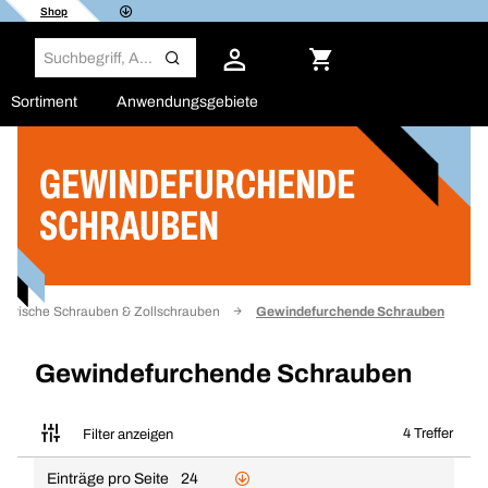
Shop
Sortiment
Anwendungsgebiete
GEWINDEFURCHENDE
Filter
SCHRAUBEN
etrische Schrauben & Zollschrauben
Gewindefurchende Schrauben
Gewindefurchende Schrauben
4 Treffer
Filter anzeigen
Einträge pro Seite
24