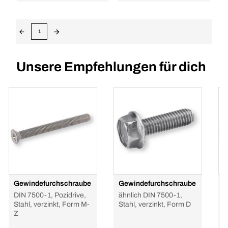
1
Unsere Empfehlungen für dich
Gewindefurchschraube
Gewindefurchschraube
G
DIN 7500-1, Pozidrive,
ähnlich DIN 7500-1,
D
Stahl, verzinkt, Form M-
Stahl, verzinkt, Form D
S
Z
Z