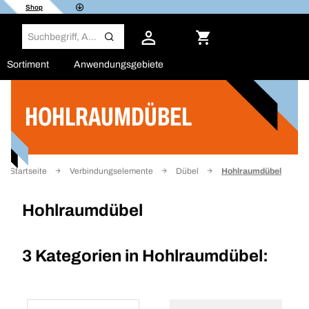
Shop
Sortiment
Anwendungsgebiete
HOHLRAUMDÜBEL
Filter
Startseite
Verbindungselemente
Dübel
Hohlraumdübel
Hohlraumdübel
3 Kategorien in
Hohlraumdübel: