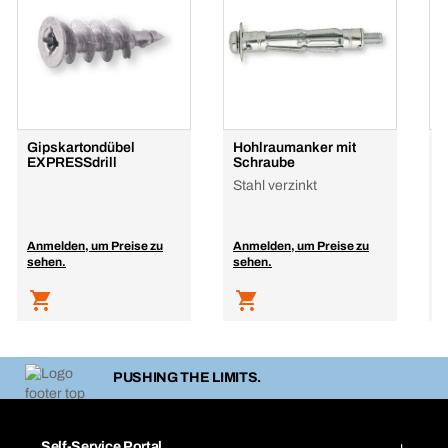
Gipskartondübel
Hohlraumanker mit
G
EXPRESSdrill
Schraube
S
Stahl verzinkt
Anmelden, um Preise zu
Anmelden, um Preise zu
A
sehen.
sehen.
s
PUSHING THE LIMITS.
Self-Service Portal