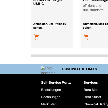
Pocket Lux "Bright"
Bremsenreinige
USB-C
effizient und
rückstandsfrei
Anmelden, um Preise zu
Anmelden, um Pre
sehen.
sehen.
PUSHING THE LIMITS.
Self-Service Portal
Services
Bestellungen
Bera Modul
Rechnungen
Bera Smart
Merklisten
Chemical Safet