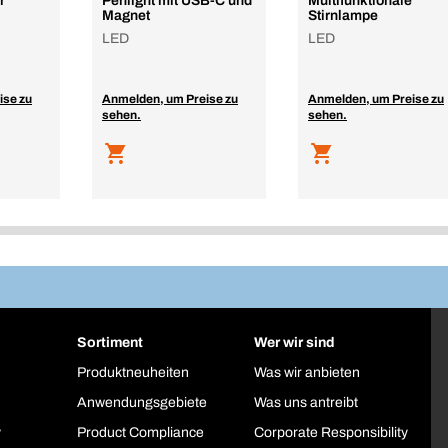
r
Penlight mit USB-C und
Multifunktionale
Magnet
Stirnlampe
LED
LED
ise zu
Anmelden, um Preise zu
Anmelden, um Preise zu
sehen.
sehen.
Sortiment
Wer wir sind
Produktneuheiten
Was wir anbieten
Anwendungsgebiete
Was uns antreibt
y
Product Compliance
Corporate Responsibility