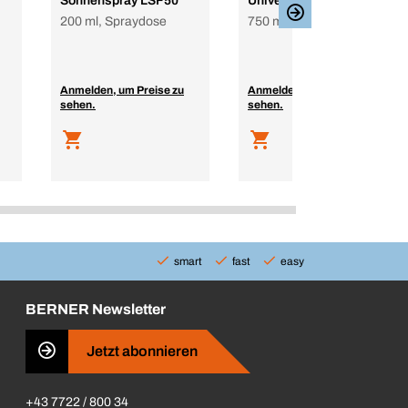
Sonnenspray LSF50
Universalschaum
200 ml, Spraydose
750 ml, Dose
Anmelden, um Preise zu
Anmelden, um Preise zu
sehen.
sehen.
smart
fast
easy
BERNER Newsletter
Jetzt abonnieren
+43 7722 / 800 34