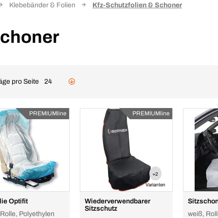
Klebebänder & Folien
Kfz-Schutzfolien & Schoner
Schoner
äge pro Seite
24
PREMIUMline
PREMIUMline
+2
Varianten
lie Optifit
Wiederverwendbarer
Sitzscho
Sitzschutz
Rolle, Polyethylen
weiß, Rol