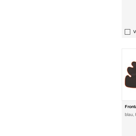
V
Fron
blau,