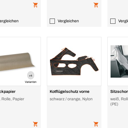
ergleichen
Vergleichen
Vergl
+4
Varianten
ckpapier
Kotflügelschutz vorne
Sitzschon
 Rolle, Papier
schwarz / orange, Nylon
weiß, Rol
(PE)