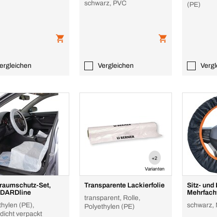
schwarz, PVC
(PE)
ergleichen
Vergleichen
Vergl
+2
Varianten
raumschutz-Set,
Transparente Lackierfolie
Sitz- und
DARDline
Mehrfac
transparent, Rolle,
thylen (PE),
schwarz, 
Polyethylen (PE)
dicht verpackt