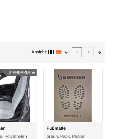
Ansicht:
1
2
STANDARDline
ner
Fußmatte
le, Polyethylen
braun, Pack, Papier,