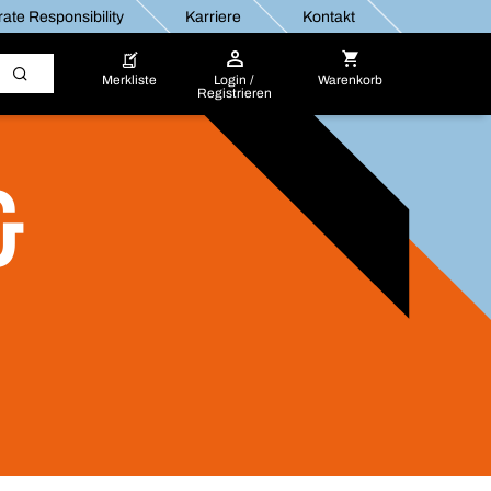
ate Responsibility
Karriere
Kontakt
Merkliste
Login /
Warenkorb
Registrieren
&