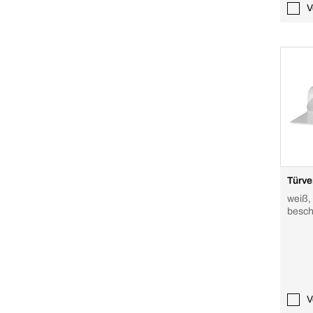
V
Türve
weiß, 
besch
V