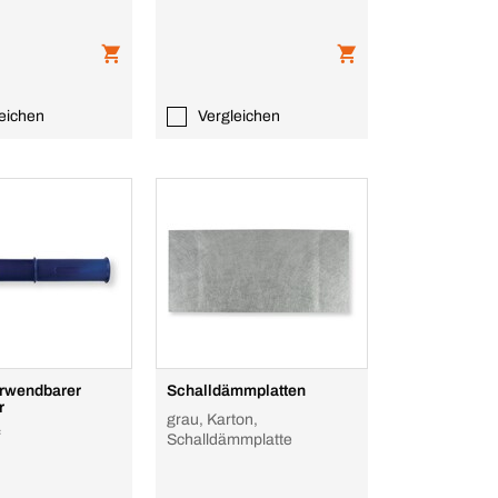
eichen
Vergleichen
rwendbarer
Schalldämmplatten
r
grau, Karton,
f
Schalldämmplatte