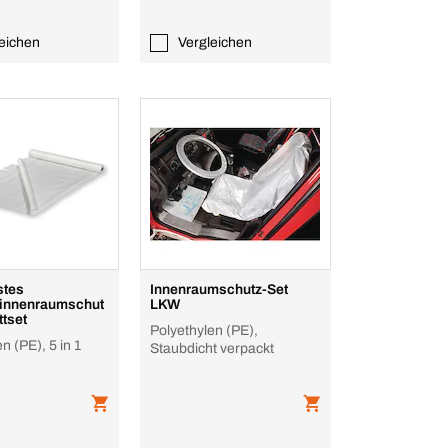
eichen
Vergleichen
stes
Innenraumschutz-Set
innenraumschut
LKW
tset
Polyethylen (PE),
n (PE), 5 in 1
Staubdicht verpackt