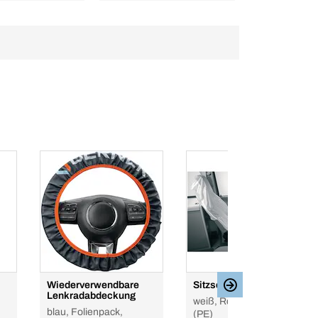
Wiederverwendbare
Sitzschoner für Lkw
Lenkradabdeckung
weiß, Rolle, Polyethylen
blau, Folienpack,
(PE)