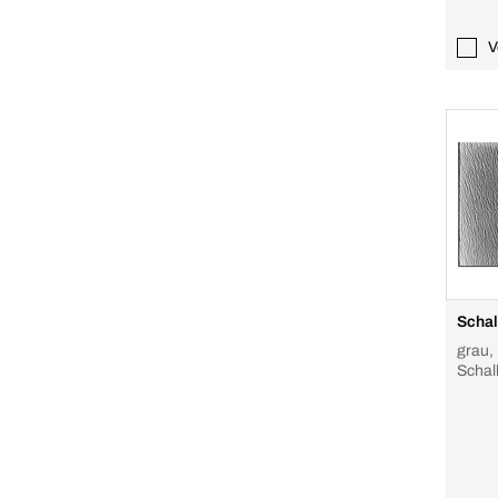
V
Schal
grau,
Schal