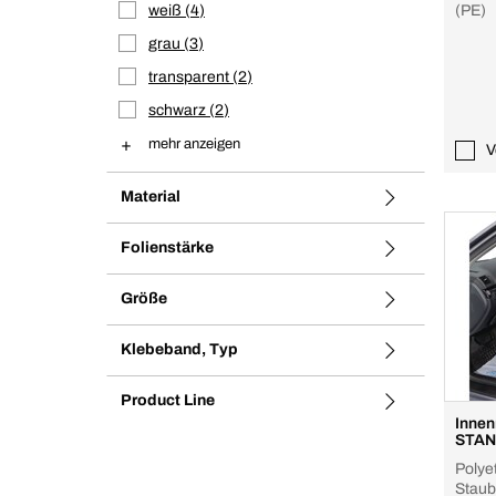
weiß
4
(PE)
grau
3
transparent
2
schwarz
2
mehr anzeigen
V
Material
Folienstärke
Größe
Klebeband, Typ
Product Line
Innen
STAN
Polye
Staub