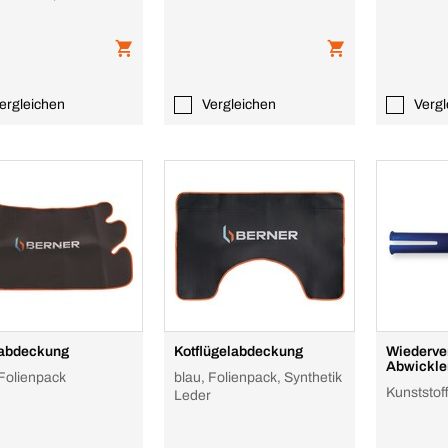
ergleichen
Vergleichen
Vergl
tabdeckung
Kotflügelabdeckung
Wiederve
Abwickle
 Folienpack
blau, Folienpack, Synthetik
Kunststof
Leder