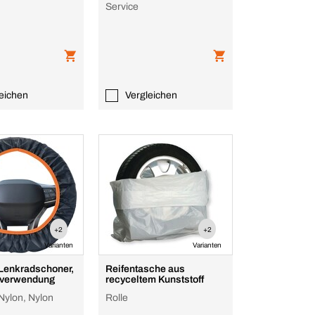
Service
eichen
Vergleichen
+2
+2
Varianten
Varianten
 Lenkradschoner,
Reifentasche aus
hverwendung
recyceltem Kunststoff
Nylon, Nylon
Rolle