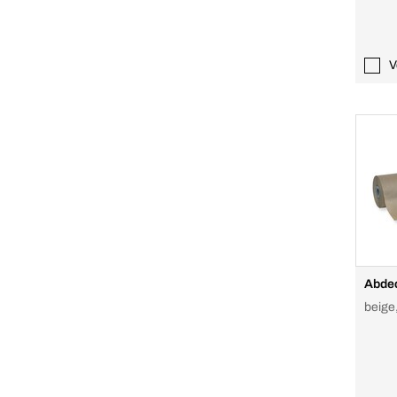
V
Abde
beige,