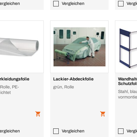
ergleichen
Vergleichen
Vergl
rkleidungsfolie
Lackier-Abdeckfolie
Wandhalte
Schutzfol
Rolle, PE-
grün, Rolle
Stahl, bla
ichtet
vormontie
ergleichen
Vergleichen
Vergl