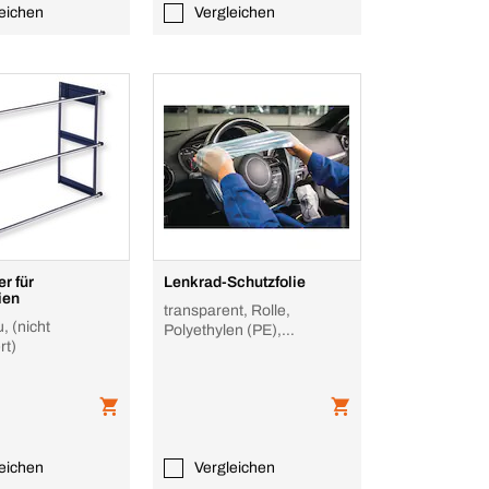
eichen
Vergleichen
r für
Lenkrad-Schutzfolie
ien
transparent, Rolle,
u, (nicht
Polyethylen (PE),
rt)
transparent
eichen
Vergleichen