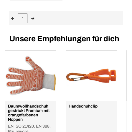
1
Unsere Empfehlungen für dich
Baumwollhandschuh
Handschuhclip
H
gestrickt Premium mit
B
orangefarbenen
E
Noppen
B
EN ISO 21420, EN 388,
Baumwolle,