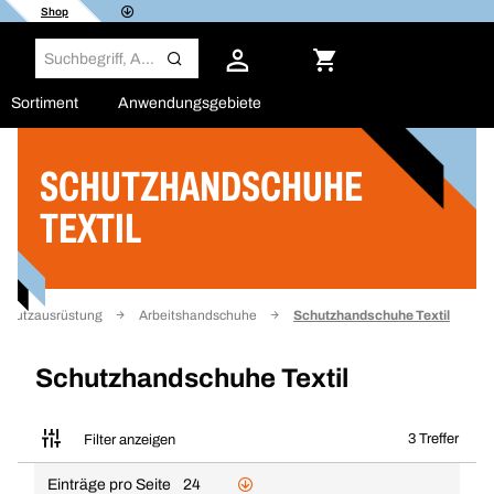
Shop
Sortiment
Anwendungsgebiete
SCHUTZHANDSCHUHE
Filter
TEXTIL
schutzausrüstung
Arbeitshandschuhe
Schutzhandschuhe Textil
Schutzhandschuhe Textil
3 Treffer
Filter anzeigen
Einträge pro Seite
24