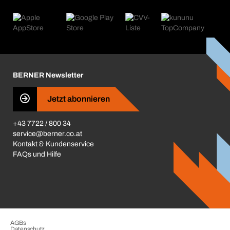
Was wir anbieten
Retoure & Reklamation
Product Compliance
Produktfinder
Was uns antreibt
Kataloge & Broschüren
Corporate Responsibility
Aktionsübersicht
Karriere
BERNER Depots
BERNER Newsletter
Presse
Jetzt abonnieren
Business Conduct
+43 7722 / 800 34
service@berner.co.at
Kontakt & Kundenservice
FAQs und Hilfe
AGBs
Datenschutz