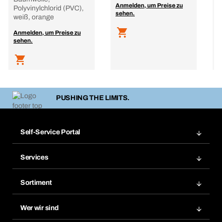
Anmelden, um Preise zu
A
Polyvinylchlorid (PVC),
sehen.
s
weiß, orange
Anmelden, um Preise zu
sehen.
PUSHING THE LIMITS.
Self-Service Portal
Bestellungen
Services
Rechnungen
Bera Modul
Merklisten
Sortiment
Bera Smart
Nachbestellungen
Produktneuheiten
Chemical Safety Management
Wer wir sind
Abo-Funktion
Anwendungsgebiete
eProcurement