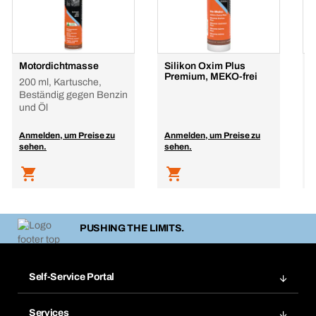
Motordichtmasse
Silikon Oxim Plus
S
Premium, MEKO-frei
D
200 ml, Kartusche,
3
Beständig gegen Benzin
und Öl
Anmelden, um Preise zu
Anmelden, um Preise zu
A
sehen.
sehen.
s
PUSHING THE LIMITS.
Self-Service Portal
Bestellungen
Services