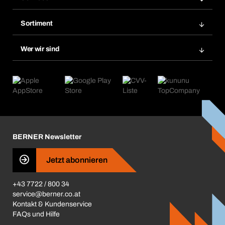
Rechnungen
Bera Modul
Merklisten
Sortiment
Bera Smart
Nachbestellungen
Produktneuheiten
Chemical Safety Management
Wer wir sind
Abo-Funktion
Anwendungsgebiete
eProcurement
Was wir anbieten
Retoure & Reklamation
Product Compliance
Produktfinder
Was uns antreibt
Kataloge & Broschüren
Corporate Responsibility
Aktionsübersicht
Karriere
BERNER Depots
BERNER Newsletter
Presse
Jetzt abonnieren
Business Conduct
+43 7722 / 800 34
service@berner.co.at
Kontakt & Kundenservice
FAQs und Hilfe