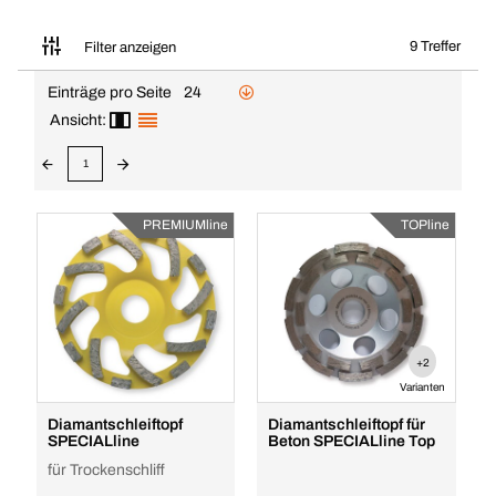
9 Treffer
Filter anzeigen
Einträge pro Seite
24
Ansicht:
1
PREMIUMline
TOPline
+2
Varianten
Diamantschleiftopf
Diamantschleiftopf für
SPECIALline
Beton SPECIALline Top
für Trockenschliff