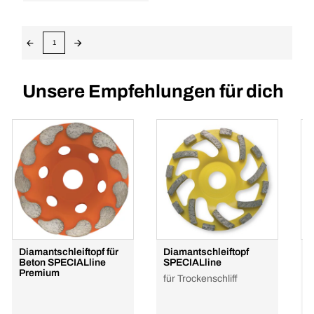
1
Unsere Empfehlungen für dich
Diamantschleiftopf für
Diamantschleiftopf
D
Beton SPECIALline
SPECIALline
B
Premium
für Trockenschliff