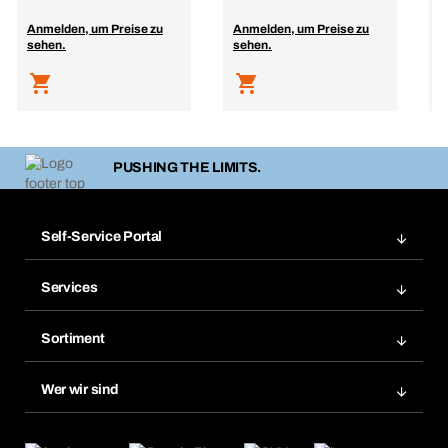
Anmelden, um Preise zu
Anmelden, um Preise zu
A
sehen.
sehen.
s
PUSHING THE LIMITS.
Self-Service Portal
Bestellungen
Services
Rechnungen
Bera Modul
Merklisten
Sortiment
Bera Smart
Nachbestellungen
Produktneuheiten
Chemical Safety Management
Wer wir sind
Abo-Funktion
Anwendungsgebiete
eProcurement
Was wir anbieten
Retoure & Reklamation
Product Compliance