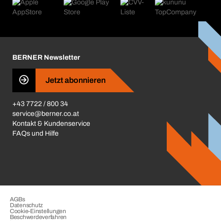
Produktfinder
Was uns antreibt
Kataloge & Broschüren
Corporate Responsibility
Aktionsübersicht
Karriere
BERNER Depots
BERNER Newsletter
Presse
Jetzt abonnieren
Business Conduct
+43 7722 / 800 34
service@berner.co.at
Kontakt & Kundenservice
FAQs und Hilfe
AGBs
Datenschutz
Cookie-Einstellungen
Beschwerdeverfahren