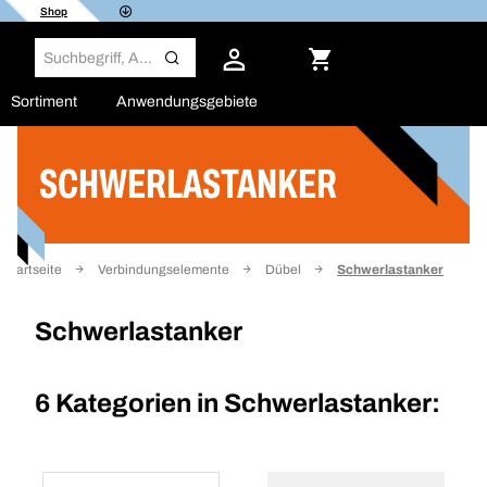
Shop
Sortiment
Anwendungsgebiete
SCHWERLASTANKER
Filter
Startseite
Verbindungselemente
Dübel
Schwerlastanker
Schwerlastanker
6 Kategorien in
Schwerlastanker: