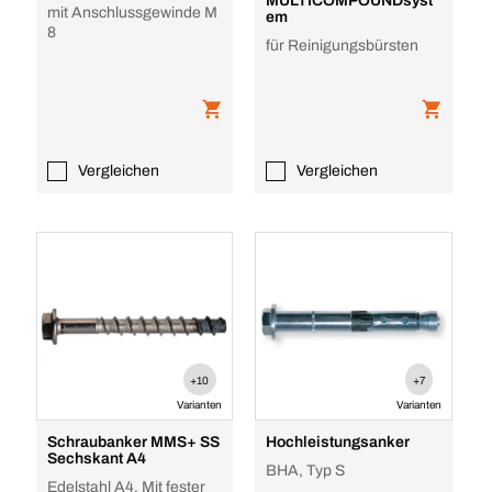
MULTICOMPOUNDsyst
mit Anschlussgewinde M
em
8
für Reinigungsbürsten
Vergleichen
Vergleichen
+10
+7
Varianten
Varianten
Schraubanker MMS+ SS
Hochleistungsanker
Sechskant A4
BHA, Typ S
Edelstahl A4, Mit fester