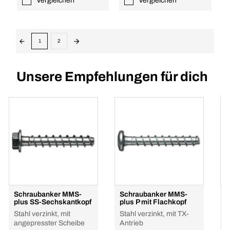
Vergleichen
Vergleichen
1
2
Unsere Empfehlungen für dich
Schraubanker MMS-
Schraubanker MMS-
S
plus SS-Sechskantkopf
plus P mit Flachkopf
p
Stahl verzinkt, mit
Stahl verzinkt, mit TX-
S
angepresster Scheibe
Antrieb