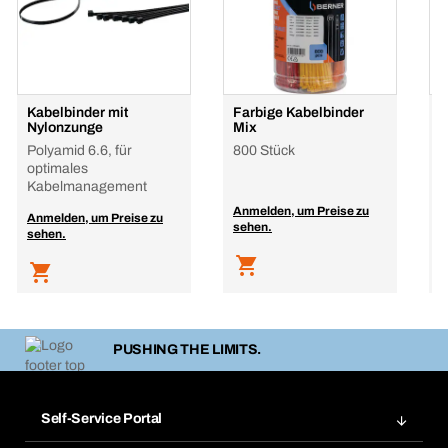
Kabelbinder mit
Farbige Kabelbinder
K
Nylonzunge
Mix
P
Polyamid 6.6, für
800 Stück
optimales
Kabelmanagement
Anmelden, um Preise zu
A
Anmelden, um Preise zu
sehen.
s
sehen.
PUSHING THE LIMITS.
Self-Service Portal