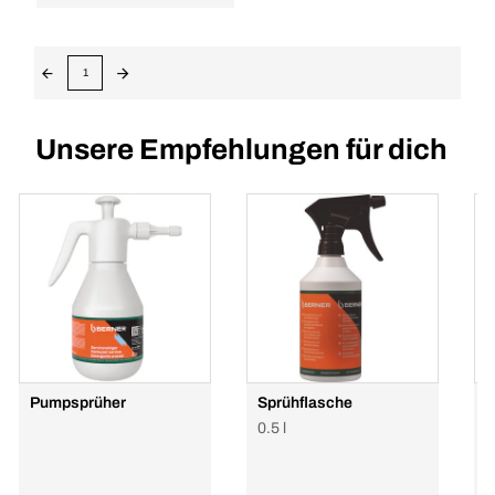
1
Unsere Empfehlungen für dich
Pumpsprüher
Sprühflasche
S
1
0.5 l
1