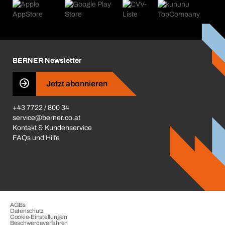
Produktfinder
Was uns antreibt
Kataloge & Broschüren
Corporate Responsibility
Aktionsübersicht
Karriere
BERNER Depots
BERNER Newsletter
Presse
Jetzt abonnieren
Business Conduct
+43 7722 / 800 34
service@berner.co.at
Kontakt & Kundenservice
FAQs und Hilfe
AGBs
Datenschutz
Cookie-Einstellungen
Beschwerdeverfahren