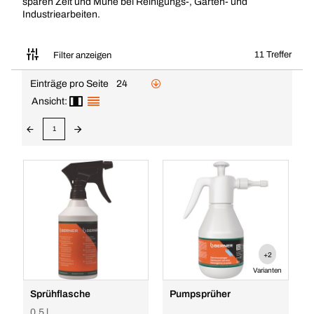
sparen Zeit und Mühe bei Reinigungs-, Garten- und
Industriearbeiten.
11 Treffer
Filter anzeigen
Einträge pro Seite
24
Ansicht:
1
+2
Varianten
Sprühflasche
Pumpsprüher
0.5 l