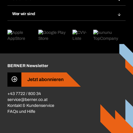
Bera Smart
Nachbestellungen
Produktneuheiten
Chemical Safety Management
Wer wir sind
Abo-Funktion
Anwendungsgebiete
eProcurement
Was wir anbieten
Retoure & Reklamation
Product Compliance
Produktfinder
Was uns antreibt
Kataloge & Broschüren
Corporate Responsibility
Aktionsübersicht
Karriere
BERNER Depots
BERNER Newsletter
Presse
Jetzt abonnieren
Business Conduct
+43 7722 / 800 34
service@berner.co.at
Kontakt & Kundenservice
FAQs und Hilfe