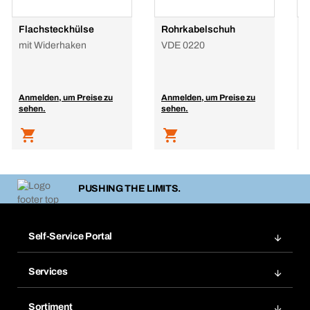
Flachsteckhülse
Rohrkabelschuh
U
mit Widerhaken
VDE 0220
I
Anmelden, um Preise zu
Anmelden, um Preise zu
A
sehen.
sehen.
s
PUSHING THE LIMITS.
Self-Service Portal
Bestellungen
Services
Rechnungen
Bera Modul
Merklisten
Sortiment