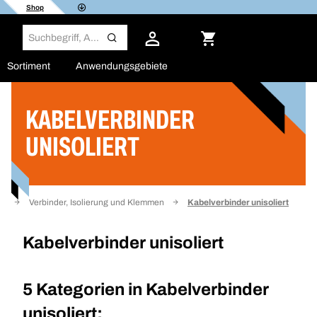
Shop
Sortiment
Anwendungsgebiete
KABELVERBINDER
Filter
UNISOLIERT
ik
Verbinder, Isolierung und Klemmen
Kabelverbinder unisoliert
Kabelverbinder unisoliert
5 Kategorien in
Kabelverbinder
unisoliert: