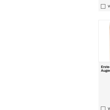
V
Erste
Augen
V