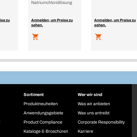
Natriumchloridlösung
ise zu
Anmelden, um Preise zu
Anmelden, um Preise zu
sehen.
sehen.
Sortiment
Wer wir sind
Produktneuheiten
Was wir anbieten
Anwendungsgebiete
Was uns antreibt
y
Product Compliance
Corporate Responsibility
Kataloge & Broschüren
Karriere