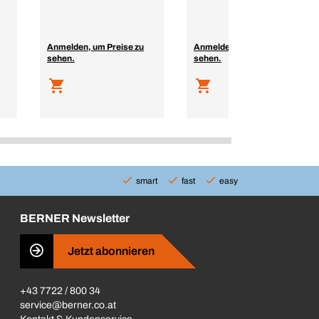
Anmelden, um Preise zu
Anmelden, um Preise zu
sehen.
sehen.
smart
fast
easy
BERNER Newsletter
Jetzt abonnieren
+43 7722 / 800 34
service@berner.co.at