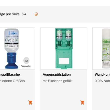
äge pro Seite
24
+3
Varianten
spülflasche
Augenspülstation
Wund- un
hiedene Größen
mit Flaschen gefüllt
0,9% Natr