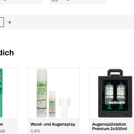
dich
on
Wund- und Augenspray
Augenspülstation
Premium 2x500ml
llt
0,9%