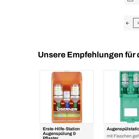
1
Unsere Empfehlungen für 
Erste-Hilfe-Station
Augenspülstati
Augenspülung &
mit Flaschen gefü
Pflaster