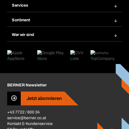
Services
Rechnungen
Bera Modul
Merklisten
Sortiment
Bera Smart
Nachbestellungen
Produktneuheiten
Chemical Safety Management
Wer wir sind
Abo-Funktion
Anwendungsgebiete
eProcurement
Was wir anbieten
Retoure & Reklamation
Product Compliance
Produktfinder
Was uns antreibt
Kataloge & Broschüren
Corporate Responsibility
Aktionsübersicht
Karriere
BERNER Depots
BERNER Newsletter
Presse
Jetzt abonnieren
Business Conduct
+43 7722 / 800 34
service@berner.co.at
Kontakt & Kundenservice