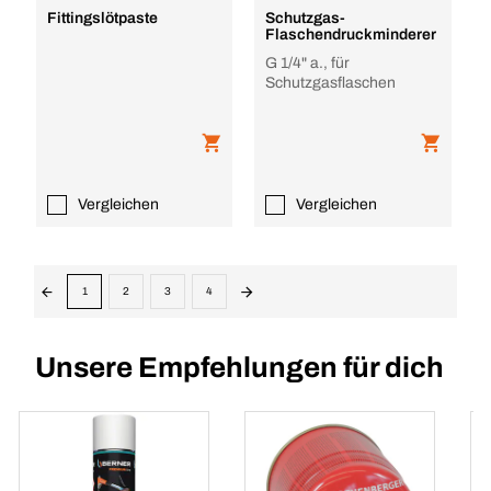
Fittingslötpaste
Schutzgas-
Flaschendruckminderer
G 1/4" a., für
Schutzgasflaschen
Vergleichen
Vergleichen
1
2
3
4
Unsere Empfehlungen für dich