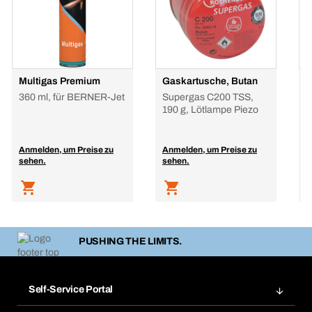
Multigas Premium
Gaskartusche, Butan
P
360 ml, für BERNER-Jet
Supergas C200 TSS,
B
190 g, Lötlampe Piezo
G
Anmelden, um Preise zu
Anmelden, um Preise zu
A
sehen.
sehen.
s
PUSHING THE LIMITS.
Self-Service Portal
Bestellungen