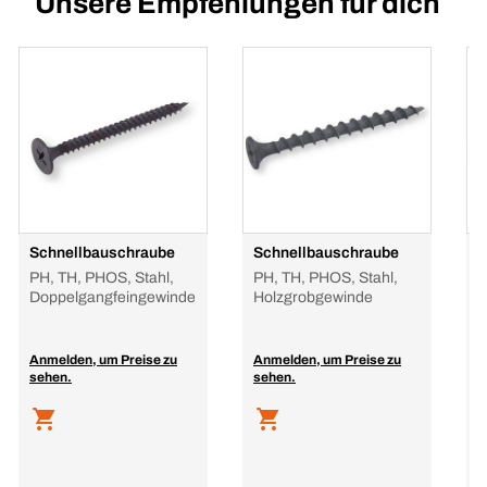
Unsere Empfehlungen für dich
Schnellbauschraube
Schnellbauschraube
S
G
PH, TH, PHOS, Stahl,
PH, TH, PHOS, Stahl,
T
Doppelgangfeingewinde
Holzgrobgewinde
p
P
H
Anmelden, um Preise zu
Anmelden, um Preise zu
sehen.
sehen.
A
s