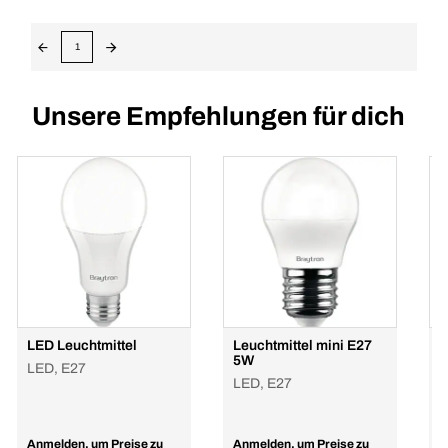
1
Unsere Empfehlungen für dich
LED Leuchtmittel
Leuchtmittel mini E27
L
5W
5
LED, E27
LED, E27
L
Anmelden, um Preise zu
Anmelden, um Preise zu
A