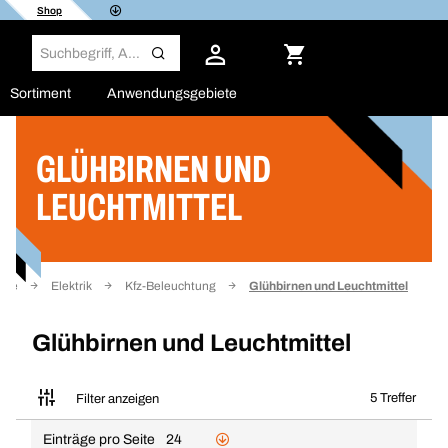
Shop
Sortiment
Anwendungsgebiete
GLÜHBIRNEN UND
Filter
LEUCHTMITTEL
eite
Elektrik
Kfz-Beleuchtung
Glühbirnen und Leuchtmittel
Glühbirnen und Leuchtmittel
5 Treffer
Filter anzeigen
Einträge pro Seite
24