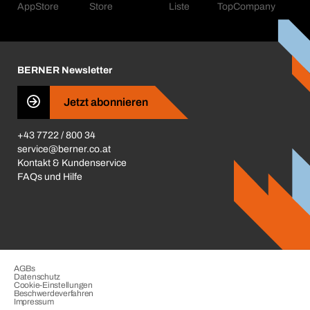
Kataloge & Broschüren
Corporate Responsibility
Aktionsübersicht
Karriere
BERNER Depots
BERNER Newsletter
Presse
Jetzt abonnieren
Business Conduct
+43 7722 / 800 34
service@berner.co.at
Kontakt & Kundenservice
FAQs und Hilfe
AGBs
Datenschutz
Cookie-Einstellungen
Beschwerdeverfahren
Impressum