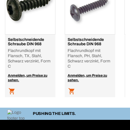
Selbstschneidende
Selbstschneidende
S
Schraube DIN 968
Schraube DIN 968
S
Flachrundkopf mit
Flachrundkopf mit
P
Flansch, TX, Stahl,
Flansch, PH, Stahl,
v
Schwarz verzinkt, Form
Schwarz verzinkt, Form
C
C
A
s
Anmelden, um Preise zu
Anmelden, um Preise zu
sehen.
sehen.
PUSHING THE LIMITS.