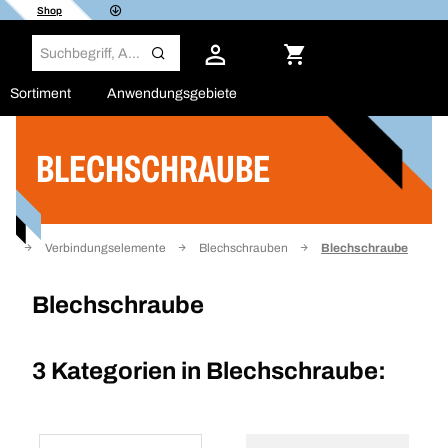
Shop
Sortiment
Anwendungsgebiete
BLECHSCHRAUBE
Filter
ite
Verbindungselemente
Blechschrauben
Blechschraube
Blechschraube
3 Kategorien in
Blechschraube: