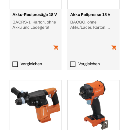
Akku-Reciprosäge 18 V
Akku Fettpresse 18 V
BACRS-1, Karton, ohne
BACGG, ohne
Akku und Ladegerät
Akku/Lader, Karton,
ohne Akku und
Ladegerät
Vergleichen
Vergleichen