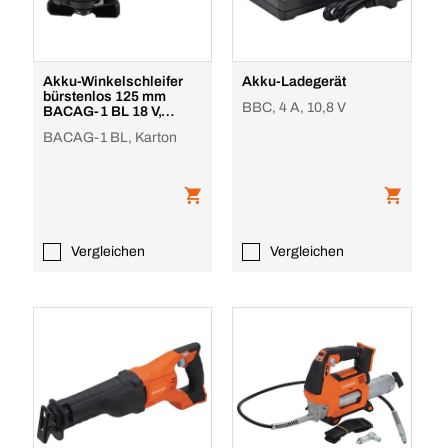
Akku-Winkelschleifer
Akku-Ladegerät
bürstenlos 125 mm
BBC, 4 A, 10,8 V
BACAG-1 BL 18 V,
Baretool 18 V
BACAG-1 BL, Karton
Vergleichen
Vergleichen