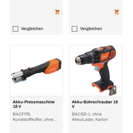
Vergleichen
Vergleichen
Akku-Pressmaschine
Akku-Bohrschrauber 18
18 V
V
BACFPB,
BACSD-1, ohne
Kunststoffkoffer, ohne
Akku/Lader, Karton
Akku/Lader