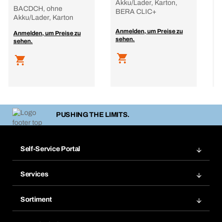
Akku/Lader, Karton,
BACDCH, ohne
BERA CLIC+
Akku/Lader, Karton
Anmelden, um Preise zu
A
Anmelden, um Preise zu
sehen.
s
sehen.
PUSHING THE LIMITS.
Self-Service Portal
Bestellungen
Services
Rechnungen
Bera Modul
Merklisten
Sortiment
Bera Smart
Nachbestellungen
Produktneuheiten