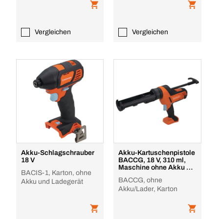
Vergleichen
Vergleichen
Akku-Schlagschrauber
Akku-Kartuschenpistole
18 V
BACCG, 18 V, 310 ml,
Maschine ohne Akku 18
BACIS-1, Karton, ohne
V
BACCG, ohne
Akku und Ladegerät
Akku/Lader, Karton