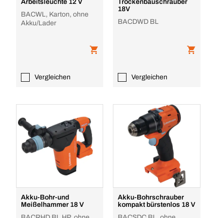
Arbeitsleuchte 12 V
Trockenbauschrauber
18V
BACWL, Karton, ohne
BACDWD BL
Akku/Lader
Vergleichen
Vergleichen
Akku-Bohr-und
Akku-Bohrschrauber
Meißelhammer 18 V
kompakt bürstenlos 18 V
BACRHD BL HP, ohne
BACSDC BL, ohne