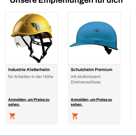
Unsere Empfehlungen für dich
Industrie-Kletterhelm
Schutzhelm Premium
A
P
für Arbeiten in der Höhe
mit stufenlosem
E
Drehverschluss
f
P
Anmelden, um Preise zu
Anmelden, um Preise zu
A
sehen.
sehen.
s