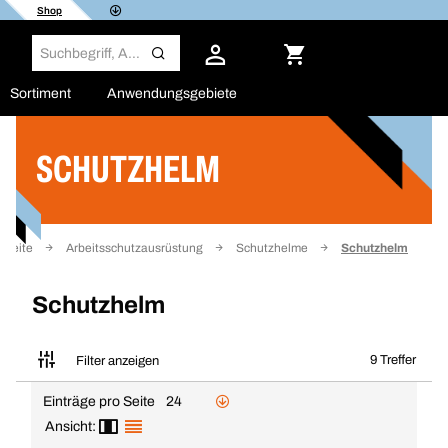
Shop
Sortiment
Anwendungsgebiete
SCHUTZHELM
Filter
rtseite
Arbeitsschutzausrüstung
Schutzhelme
Schutzhelm
Schutzhelm
9 Treffer
Filter anzeigen
Einträge pro Seite
24
Ansicht: