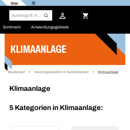
Shop
Sortiment
Anwendungsgebiete
KLIMAANLAGE
Filter
Baubedarf
Heizungszubehör & Sanitärbedarf
Klimaanlage
Klimaanlage
5 Kategorien in
Klimaanlage: