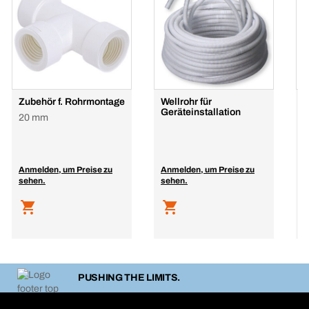
Zubehör f. Rohrmontage
Wellrohr für
G
Geräteinstallation
K
20 mm
Anmelden, um Preise zu
Anmelden, um Preise zu
A
sehen.
sehen.
s
PUSHING THE LIMITS.