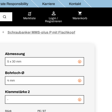
ate Responsibility
Karriere
Kontakt
Merkliste
Login /
Warenkorb
Registrieren
Schraubanker MMS-plus P mit Flachkopf
Abmessung
5 x 30 mm
Bohrloch-Ø
4 mm
Klemmstärke 2
-
Stück
PE / ST