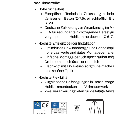
Produktvorteile:
Hohe Sicherheit
Europäische Technische Zulassung mit hoher
gerissenem Beton (Ø 7,5), einschließlich B
R120
Deutsche Zulassung zur Verankerung im Ma
ETA für redundante nichttragende Befestig
vorgespannten Hohlkammerdecken (Ø 6–7,
Höchste Effizienz bei der Installation
Optimiertes Gewindedesign und Schneidspit
hohe Lastwerte und gutes Montageverhalte
Einfache Montage per Schlagschrauber mögl
Drehmomentschlüssel erforderlich
Flachkopf mit TX-Antrieb sorgt für einfach
eine schöne Optik
Höchste Flexibilität
Zugelassene Befestigungen in Beton, vorg
Hohlkammerdecken und Vollmauerwerk
Zwei Verankerungstiefen für vielfältige A