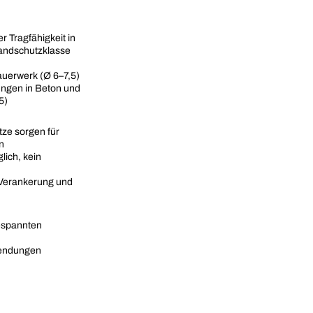
 Tragfähigkeit in
randschutzklasse
uerwerk (Ø 6–7,5)
ungen in Beton und
5)
ze sorgen für
n
ich, kein
e Verankerung und
espannten
nwendungen