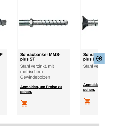
P
Schraubanker MMS-
Schraubanker MMS-
plus ST
plus F Senkkopf
Stahl verzinkt, mit
Stahl verzinkt
metrischem
Gewindebolzen
Anmelden, um Preise zu
Anmelden, um Preise zu
sehen.
sehen.