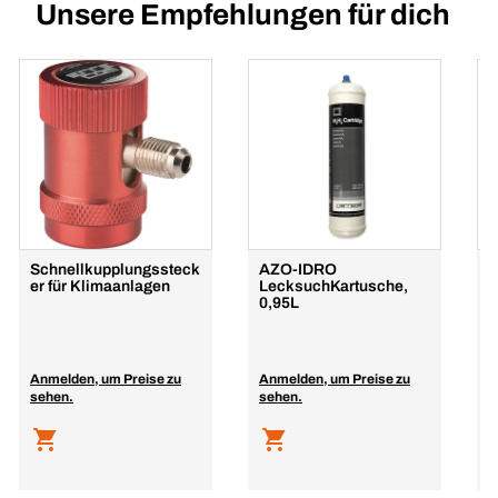
Unsere Empfehlungen für dich
Schnellkupplungssteck
AZO-IDRO
N
er für Klimaanlagen
LecksuchKartusche,
L
0,95L
f
K
Anmelden, um Preise zu
Anmelden, um Preise zu
A
sehen.
sehen.
s