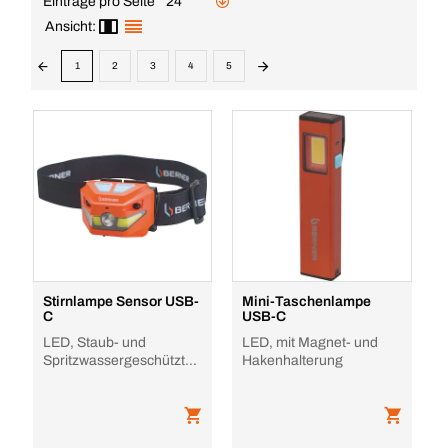
Einträge pro Seite
24
Ansicht:
1
2
3
4
5
Stirnlampe Sensor USB-
Mini-Taschenlampe
C
USB-C
LED, Staub- und
LED, mit Magnet- und
Spritzwassergeschützt
Hakenhalterung
nach IP54