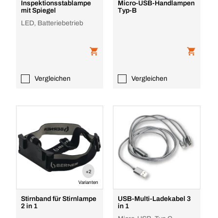
Inspektionsstablampe
Micro-USB-Handlampen
mit Spiegel
Typ-B
LED, Batteriebetrieb
Vergleichen
Vergleichen
+2
Varianten
Stirnband für Stirnlampe
USB-Multi-Ladekabel 3
2 in 1
in 1