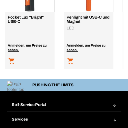
Pocket Lux "Bright"
Penlight mit USB-C und
M
USB-C
Magnet
S
LED
L
Anmelden, um Preise zu
Anmelden, um Preise zu
A
sehen.
sehen.
s
PUSHING THE LIMITS.
Self-Service Portal
Bestellungen
Services
Rechnungen