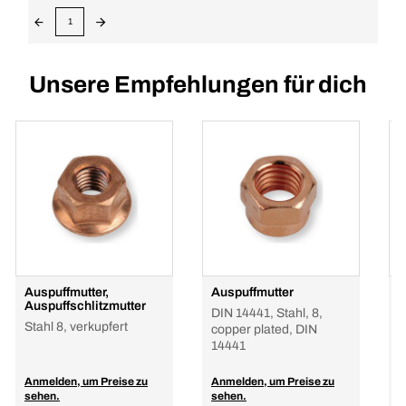
1
Unsere Empfehlungen für dich
Auspuffmutter,
Auspuffmutter
A
Auspuffschlitzmutter
DIN 14441, Stahl, 8,
D
Stahl 8, verkupfert
copper plated, DIN
14441
Anmelden, um Preise zu
Anmelden, um Preise zu
A
sehen.
sehen.
s