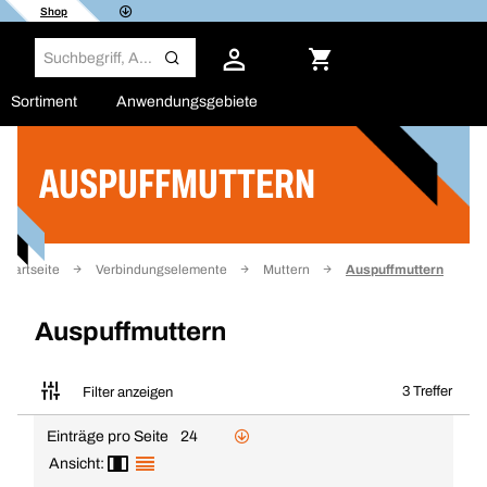
Shop
Sortiment
Anwendungsgebiete
AUSPUFFMUTTERN
Filter
Startseite
Verbindungselemente
Muttern
Auspuffmuttern
Auspuffmuttern
3 Treffer
Filter anzeigen
Einträge pro Seite
24
Ansicht: