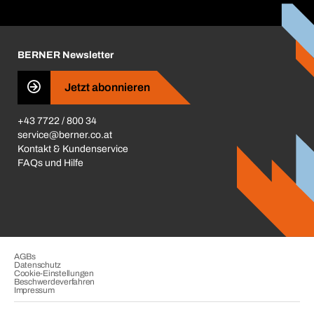
Corporate Responsibility
Aktionsübersicht
Karriere
BERNER Depots
BERNER Newsletter
Presse
Jetzt abonnieren
Business Conduct
+43 7722 / 800 34
service@berner.co.at
Kontakt & Kundenservice
FAQs und Hilfe
AGBs
Datenschutz
Cookie-Einstellungen
Beschwerdeverfahren
Impressum