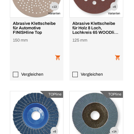
+13
+6
Varianten
Varianten
Abrasive Klettscheibe
Abrasive Klettscheibe
für Automotive
für Holz 8 Loch,
FINISHline Top
Lochkreis 65 WOODline
Top
150 mm
125 mm
Vergleichen
Vergleichen
TOPline
TOPline
+6
+14