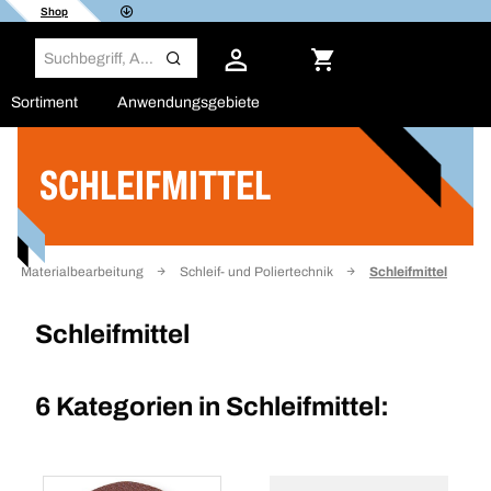
Shop
Sortiment
Anwendungsgebiete
SCHLEIFMITTEL
Filter
Materialbearbeitung
Schleif- und Poliertechnik
Schleifmittel
Schleifmittel
6 Kategorien in
Schleifmittel: