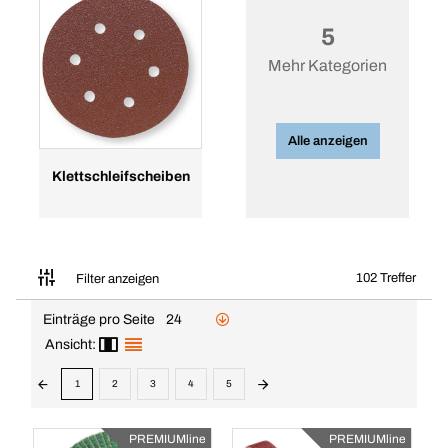
5
Mehr Kategorien
Alle anzeigen
Klettschleifscheiben
102 Treffer
Filter anzeigen
Einträge pro Seite
24
Ansicht:
1
2
3
4
5
PREMIUMline
PREMIUMline