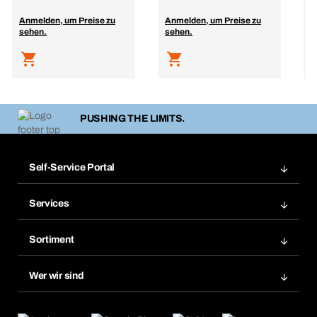
Anmelden, um Preise zu
Anmelden, um Preise zu
A
sehen.
sehen.
s
PUSHING THE LIMITS.
Self-Service Portal
Bestellungen
Services
Rechnungen
Bera Modul
Merklisten
Sortiment
Bera Smart
Nachbestellungen
Produktneuheiten
Chemical Safety Management
Wer wir sind
Abo-Funktion
Anwendungsgebiete
eProcurement
Was wir anbieten
Retoure & Reklamation
Product Compliance