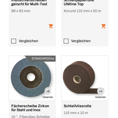
Klettschleifscheiben
Schleifpapierrolle
gelocht für Multi-Tool
UNIline Top
88 x 93 mm
Korund 115 mm x 50 m
Vergleichen
Vergleichen
STANDARDline
+6
+4
Varianten
Varianten
Fächerscheibe Zirkon
Schleifvliesrolle
für Stahl und Inox
115 mm x 10 m
10 °, Fiberglas-Scheibe