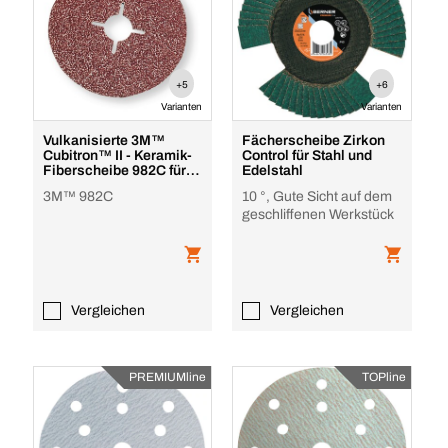
+5
+6
Varianten
Varianten
Vulkanisierte 3M™
Fächerscheibe Zirkon
Cubitron™ II - Keramik-
Control für Stahl und
Fiberscheibe 982C für
Edelstahl
Stahl und NE-Meta
3M™ 982C
10 °, Gute Sicht auf dem
geschliffenen Werkstück
Vergleichen
Vergleichen
PREMIUMline
TOPline