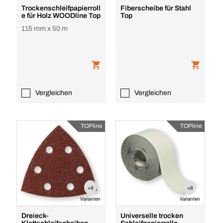
Trockenschleifpapierroll
Fiberscheibe für Stahl
e für Holz WOODline Top
Top
115 mm x 50 m
Vergleichen
Vergleichen
TOPline
TOPline
+9
+8
Varianten
Varianten
Dreieck-
Universelle trocken