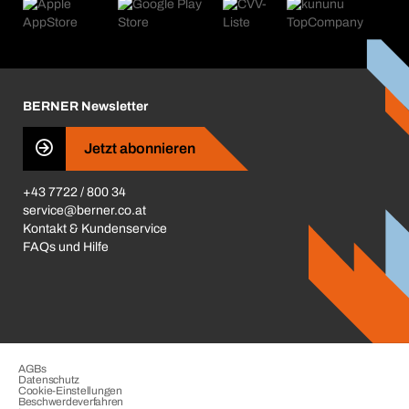
Produktfinder
Was uns antreibt
Kataloge & Broschüren
Corporate Responsibility
Aktionsübersicht
Karriere
BERNER Depots
BERNER Newsletter
Presse
Jetzt abonnieren
Business Conduct
+43 7722 / 800 34
service@berner.co.at
Kontakt & Kundenservice
FAQs und Hilfe
AGBs
Datenschutz
Cookie-Einstellungen
Beschwerdeverfahren