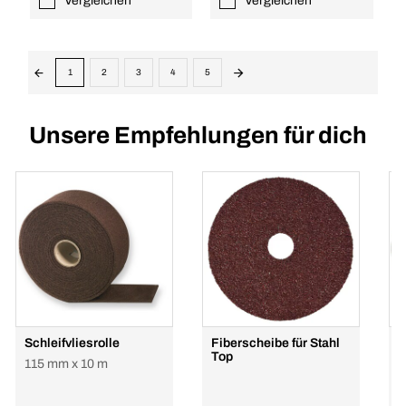
Vergleichen
Vergleichen
1
2
3
4
5
Unsere Empfehlungen für dich
Schleifvliesrolle
Fiberscheibe für Stahl
K
Top
A
115 mm x 10 m
F
1