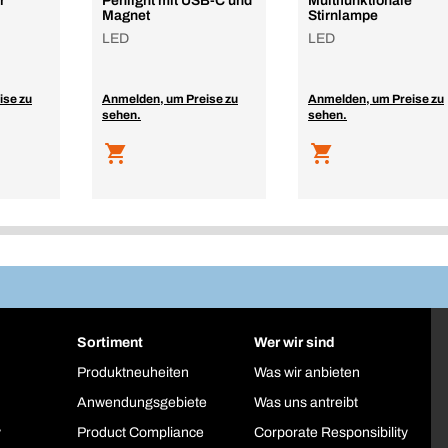
r
Penlight mit USB-C und
Multifunktionale
Magnet
Stirnlampe
LED
LED
ise zu
Anmelden, um Preise zu
Anmelden, um Preise zu
sehen.
sehen.
Sortiment
Wer wir sind
Produktneuheiten
Was wir anbieten
Anwendungsgebiete
Was uns antreibt
y
Product Compliance
Corporate Responsibility