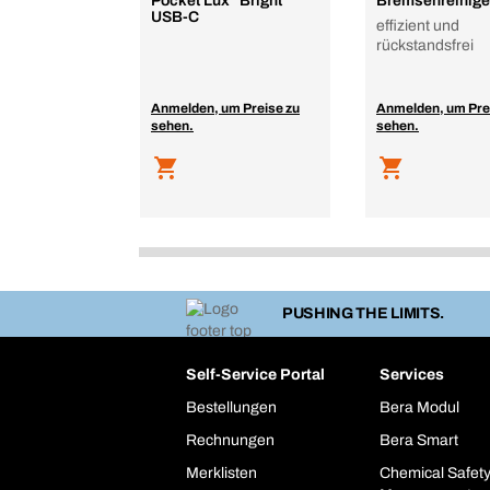
Pocket Lux "Bright"
Bremsenreinige
USB-C
effizient und
rückstandsfrei
Anmelden, um Preise zu
Anmelden, um Pre
sehen.
sehen.
PUSHING THE LIMITS.
Self-Service Portal
Services
Bestellungen
Bera Modul
Rechnungen
Bera Smart
Merklisten
Chemical Safet