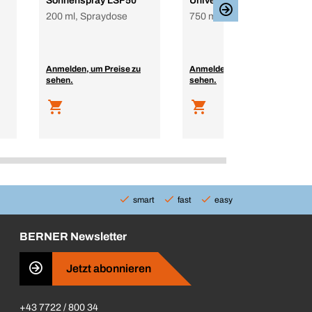
Sonnenspray LSF50
Universalschaum
200 ml, Spraydose
750 ml, Dose
Anmelden, um Preise zu
Anmelden, um Preise zu
sehen.
sehen.
smart
fast
easy
BERNER Newsletter
Jetzt abonnieren
+43 7722 / 800 34