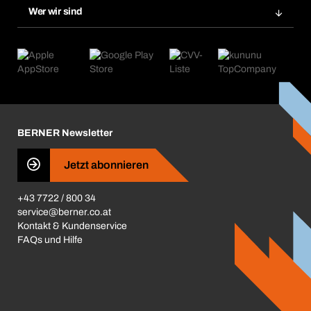
Chemical Safety Management
Wer wir sind
Abo-Funktion
Anwendungsgebiete
eProcurement
Was wir anbieten
Retoure & Reklamation
Product Compliance
Produktfinder
Was uns antreibt
Kataloge & Broschüren
Corporate Responsibility
Aktionsübersicht
Karriere
BERNER Depots
BERNER Newsletter
Presse
Jetzt abonnieren
Business Conduct
+43 7722 / 800 34
service@berner.co.at
Kontakt & Kundenservice
FAQs und Hilfe