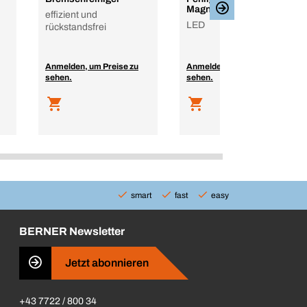
Magnet
effizient und
LED
rückstandsfrei
Anmelden, um Preise zu
Anmelden, um Preise zu
sehen.
sehen.
smart
fast
easy
BERNER Newsletter
Jetzt abonnieren
+43 7722 / 800 34