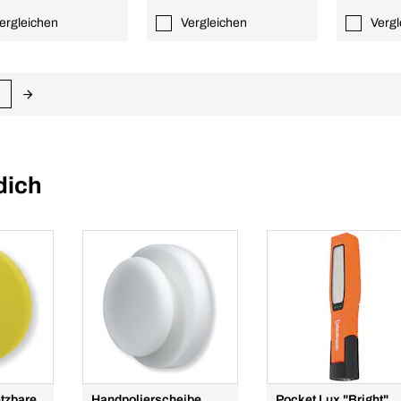
ergleichen
Vergleichen
Vergl
dich
etzbare
Handpolierscheibe
Pocket Lux "Bright"