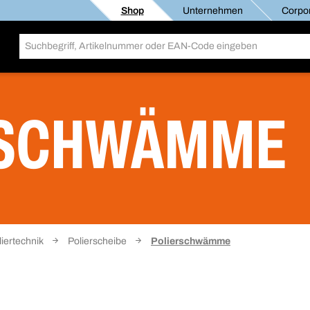
Shop
Unternehmen
Corpor
RSCHWÄMME
liertechnik
Polierscheibe
Polierschwämme