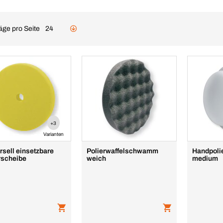
äge pro Seite
24
+3
Varianten
rsell einsetzbare
Polierwaffelschwamm
Handpoli
rscheibe
weich
medium