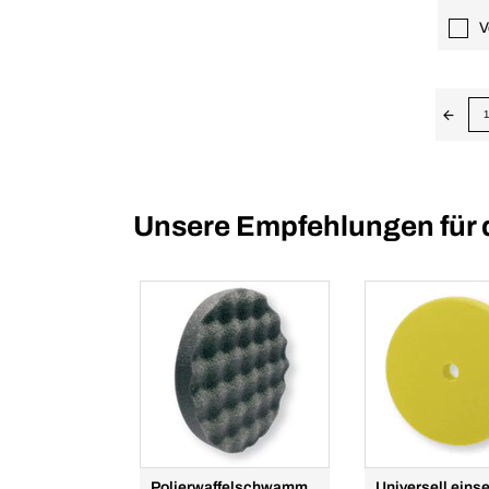
V
1
Unsere Empfehlungen für 
Polierwaffelschwamm
Universell eins