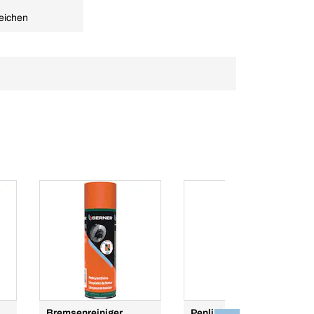
eichen
Bremsenreiniger
Penlight mit USB-C und