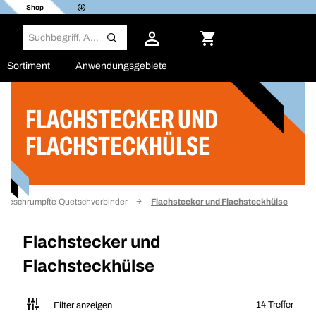
Shop
Sortiment
Anwendungsgebiete
FLACHSTECKER UND
Filter
FLACHSTECKHÜLSE
megeschrumpfte Quetschverbinder
Flachstecker und Flachsteckhülse
Flachstecker und
Flachsteckhülse
14 Treffer
Filter anzeigen