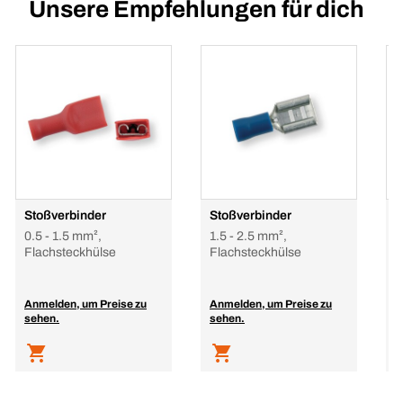
Unsere Empfehlungen für dich
Stoßverbinder
Stoßverbinder
F
0.5 - 1.5 mm²,
1.5 - 2.5 mm²,
0
Flachsteckhülse
Flachsteckhülse
Anmelden, um Preise zu
Anmelden, um Preise zu
A
sehen.
sehen.
s