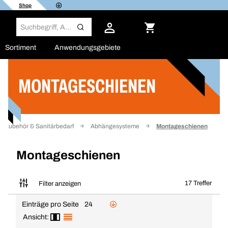
Shop
Sortiment
Anwendungsgebiete
MONTAGESCHIENEN
Filter
gszubehör & Sanitärbedarf
Abhängesysteme
Montageschienen
Montageschienen
17 Treffer
Filter anzeigen
Einträge pro Seite
24
Ansicht: