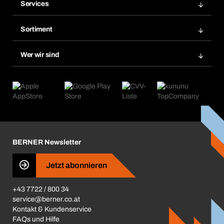
Services
Rechnungen
Bera Modul
Merklisten
Sortiment
Bera Smart
Nachbestellungen
Produktneuheiten
Chemical Safety Management
Wer wir sind
Abo-Funktion
Anwendungsgebiete
eProcurement
Was wir anbieten
Retoure & Reklamation
Product Compliance
Produktfinder
Was uns antreibt
Kataloge & Broschüren
Corporate Responsibility
Aktionsübersicht
Karriere
BERNER Depots
BERNER Newsletter
Presse
Jetzt abonnieren
Business Conduct
+43 7722 / 800 34
service@berner.co.at
Kontakt & Kundenservice
FAQs und Hilfe