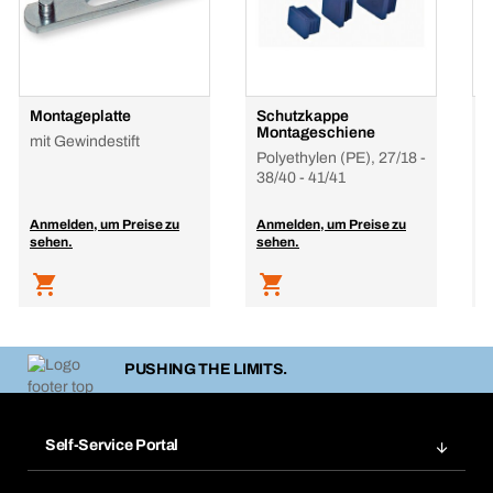
Montageplatte
Schutzkappe
T
Montageschiene
mit Gewindestift
S
Polyethylen (PE), 27/18 -
38/40 - 41/41
Anmelden, um Preise zu
Anmelden, um Preise zu
A
sehen.
sehen.
s
PUSHING THE LIMITS.
Self-Service Portal
Bestellungen