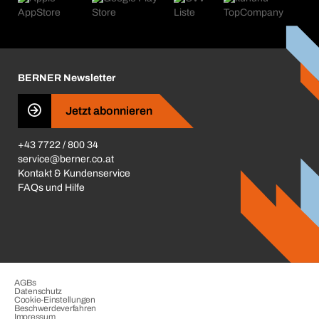
Kataloge & Broschüren
Corporate Responsibility
Aktionsübersicht
Karriere
BERNER Depots
BERNER Newsletter
Presse
Jetzt abonnieren
Business Conduct
+43 7722 / 800 34
service@berner.co.at
Kontakt & Kundenservice
FAQs und Hilfe
AGBs
Datenschutz
Cookie-Einstellungen
Beschwerdeverfahren
Impressum