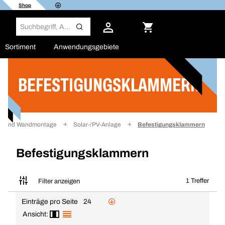
Shop
Sortiment
Anwendungsgebiete
BEFESTIGUNGSKLAMMERN
Filter
- und Wandmontage
Solar-/PV-Anlage
Befestigungsklammern
Befestigungsklammern
1 Treffer
Filter anzeigen
Einträge pro Seite
24
Ansicht: