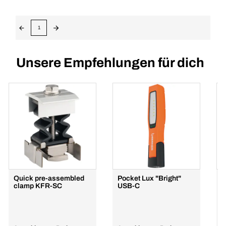
1
Unsere Empfehlungen für dich
Quick pre-assembled
Pocket Lux "Bright"
B
clamp KFR-SC
USB-C
e
r