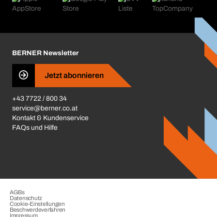
Kataloge & Broschüren
Corporate Responsibility
Aktionsübersicht
Karriere
BERNER Depots
BERNER Newsletter
Presse
Jetzt abonnieren
Business Conduct
+43 7722 / 800 34
service@berner.co.at
Kontakt & Kundenservice
FAQs und Hilfe
AGBs
Datenschutz
Cookie-Einstellungen
Beschwerdeverfahren
Impressum