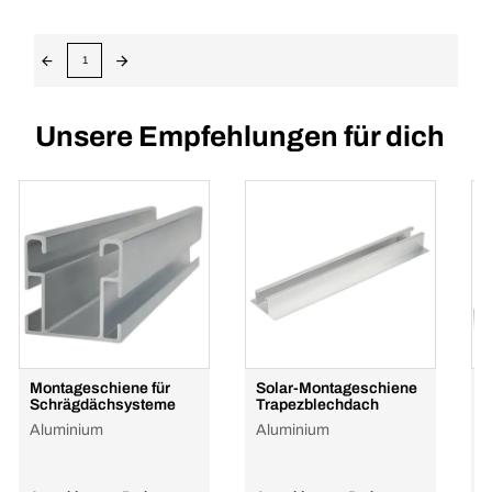
1
Unsere Empfehlungen für dich
Montageschiene für
Solar-Montageschiene
V
Schrägdächsysteme
Trapezblechdach
F
Aluminium
Aluminium
A