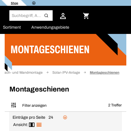
Shop
Sortiment
Anwendungsgebiete
MONTAGESCHIENEN
Filter
Dach- und Wandmontage
Solar-/PV-Anlage
Montageschienen
Montageschienen
2 Treffer
Filter anzeigen
Einträge pro Seite
24
Ansicht: