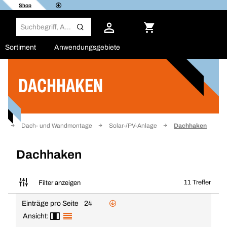
Shop
Sortiment
Anwendungsgebiete
DACHHAKEN
Filter
rf
Dach- und Wandmontage
Solar-/PV-Anlage
Dachhaken
Dachhaken
11 Treffer
Filter anzeigen
Einträge pro Seite
24
Ansicht: