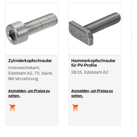
Zylinderkopfschraube
Hammerkopfschraube
P
für PV-Profile
m
Innensechskant,
F
28/15, Edelstahl A2
Edelstahl A2, 70, blank,
E
Mit Verzahnung
I
b
Anmelden, um Preise zu
Anmelden, um Preise zu
sehen.
sehen.
A
s