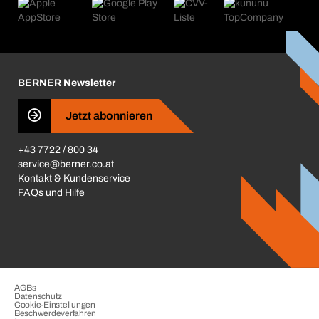
Produktfinder
Was uns antreibt
Kataloge & Broschüren
Corporate Responsibility
Aktionsübersicht
Karriere
BERNER Depots
BERNER Newsletter
Presse
Jetzt abonnieren
Business Conduct
+43 7722 / 800 34
service@berner.co.at
Kontakt & Kundenservice
FAQs und Hilfe
AGBs
Datenschutz
Cookie-Einstellungen
Beschwerdeverfahren