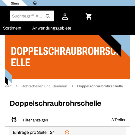
Shop
Sortiment
Anwendungsgebiete
DOPPELSCHRAUBROHRSCH
Filter
ELLE
rbedarf
Rohrschellen und Klemmen
Doppelschraubrohrschelle
Doppelschraubrohrschelle
3 Treffer
Filter anzeigen
Einträge pro Seite
24