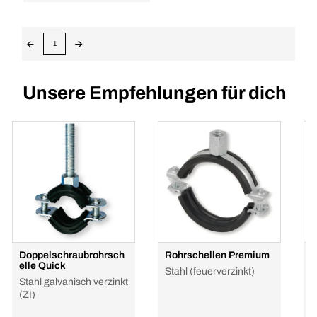
1
Unsere Empfehlungen für dich
Doppelschraubrohrsch
Rohrschellen Premium
R
elle Quick
Stahl (feuerverzinkt)
E
Stahl galvanisch verzinkt
(ZI)