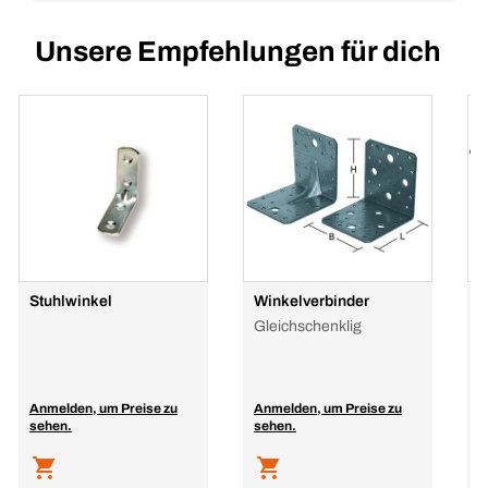
Unsere Empfehlungen für dich
Stuhlwinkel
Winkelverbinder
W
Gleichschenklig
Anmelden, um Preise zu
Anmelden, um Preise zu
A
sehen.
sehen.
s